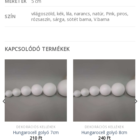
MÉRETEK
5 cm
világoszöld, kék, lila, narancs, natúr, Pink, piros,
SZÍN
rózsaszín, sárga, sötét barna, V.barna
KAPCSOLÓDÓ TERMÉKEK
DEKORÁCIÓS KELLÉKEK
DEKORÁCIÓS KELLÉKEK
Hungarocell golyó 7cm
Hungarocell golyó 8cm
ány:
210
Ft
240
Ft