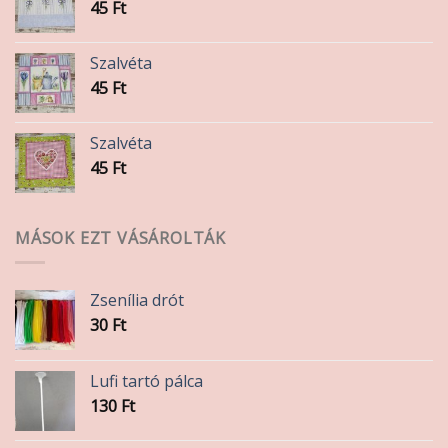
45
Ft
Szalvéta
45
Ft
Szalvéta
45
Ft
MÁSOK EZT VÁSÁROLTÁK
Zsenília drót
30
Ft
Lufi tartó pálca
130
Ft