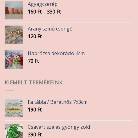
Agyagcserép
Ártartomány:
160
Ft
–
330
Ft
160 Ft
-
Arany színű csengő
330 Ft
120
Ft
Habrózsa dekoráció 4cm
70
Ft
KIEMELT TERMÉKEINK
Fa tábla / Barátnős 7x3cm
190
Ft
Csavart szálas gyöngy zöld
390
Ft