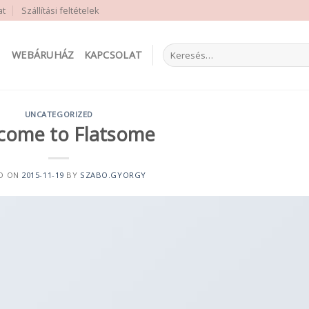
at
Szállítási feltételek
Keresés
WEBÁRUHÁZ
KAPCSOLAT
a
következőre:
UNCATEGORIZED
come to Flatsome
D ON
2015-11-19
BY
SZABO.GYORGY