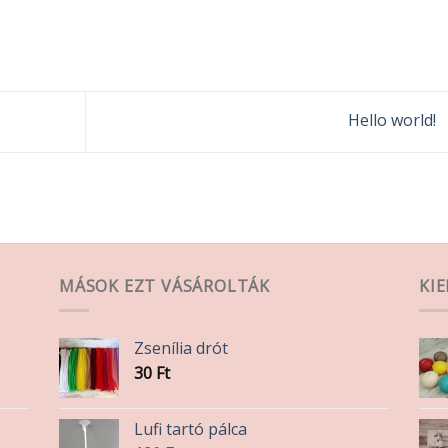
Hello world!
MÁSOK EZT VÁSÁROLTÁK
KI
Zsenília drót
30
Ft
Lufi tartó pálca