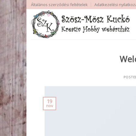
Skip
Általános szerződési feltételek
Adatkezelési nyilatkoz
to
content
Wel
POSTE
19
nov