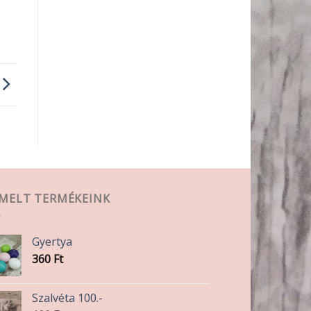
EMELT TERMÉKEINK
Gyertya
360
Ft
Szalvéta 100.-