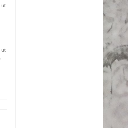
 ut
 ut
,