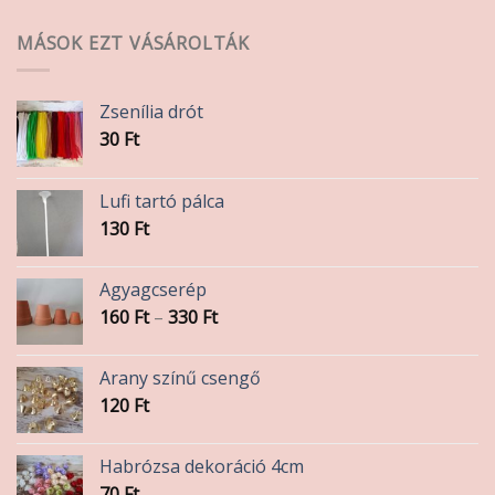
MÁSOK EZT VÁSÁROLTÁK
Zsenília drót
30
Ft
Lufi tartó pálca
130
Ft
Agyagcserép
Ártartomány:
160
Ft
–
330
Ft
160 Ft
-
Arany színű csengő
330 Ft
120
Ft
Habrózsa dekoráció 4cm
70
Ft