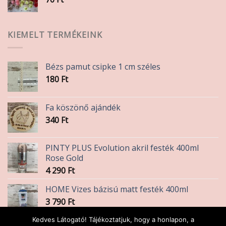
KIEMELT TERMÉKEINK
Bézs pamut csipke 1 cm széles
180
Ft
Fa köszönő ajándék
340
Ft
PINTY PLUS Evolution akril festék 400ml
Rose Gold
4 290
Ft
HOME Vizes bázisú matt festék 400ml
3 790
Ft
Kedves Látogató! Tájékoztatjuk, hogy a honlapon, a