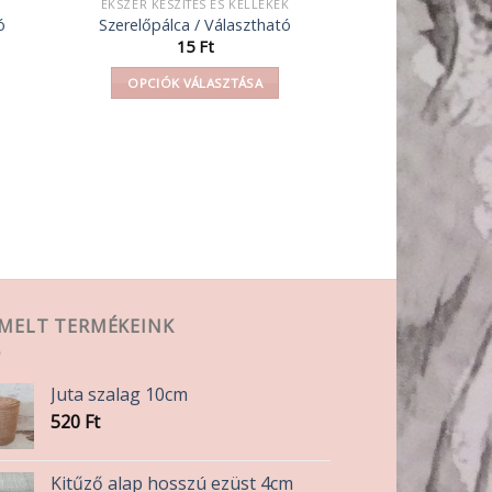
ÉKSZER KÉSZÍTÉS ÉS KELLÉKEK
ó
Szerelőpálca / Választható
omány:
15
Ft
OPCIÓK VÁLASZTÁSA
Ennek
a
terméknek
több
variációja
van.
A
változatok
a
EMELT TERMÉKEINK
n
termékoldalon
választhatók
ki
Juta szalag 10cm
520
Ft
Kitűző alap hosszú ezüst 4cm