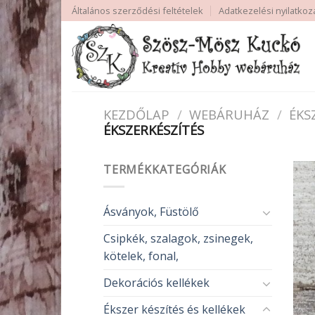
Skip
Általános szerződési feltételek
Adatkezelési nyilatkoz
to
content
KEZDŐLAP
/
WEBÁRUHÁZ
/
ÉKS
ÉKSZERKÉSZÍTÉS
TERMÉKKATEGÓRIÁK
Ásványok, Füstölő
Csipkék, szalagok, zsinegek,
kötelek, fonal,
Dekorációs kellékek
Ékszer készítés és kellékek