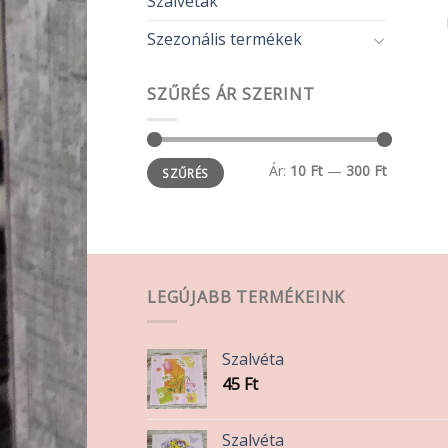
Szalvéták
Szezonális termékek
SZŰRÉS ÁR SZERINT
Min
Max
Ár:
10 Ft
—
300 Ft
SZŰRÉS
ár
ár
LEGÚJABB TERMÉKEINK
Szalvéta
45
Ft
Szalvéta