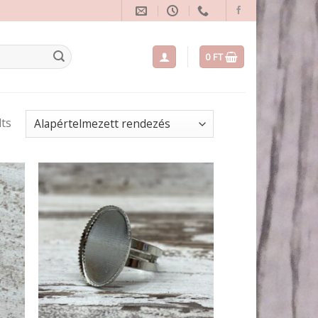
0
FT
lts