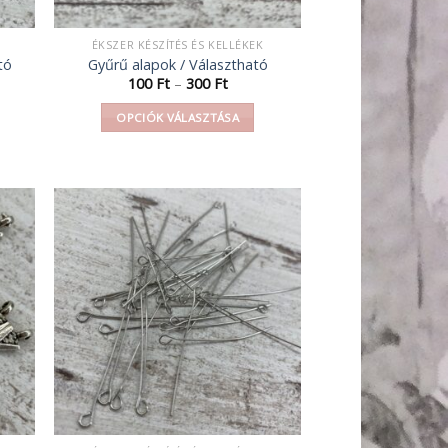
ÉKSZER KÉSZÍTÉS ÉS KELLÉKEK
tó
Gyűrű alapok / Választható
omány:
Ártartomány:
100
Ft
–
300
Ft
100 Ft
-
OPCIÓK VÁLASZTÁSA
300 Ft
Ennek
a
terméknek
több
variációja
van.
A
változatok
a
n
termékoldalon
választhatók
ki