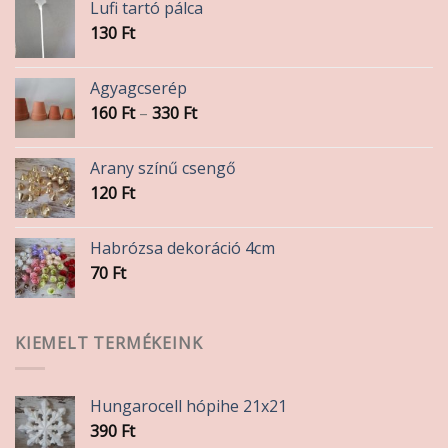
Lufi tartó pálca
130
Ft
Agyagcserép
Ártartomány:
160
Ft
–
330
Ft
160 Ft
-
Arany színű csengő
330 Ft
120
Ft
Habrózsa dekoráció 4cm
70
Ft
KIEMELT TERMÉKEINK
Hungarocell hópihe 21x21
390
Ft