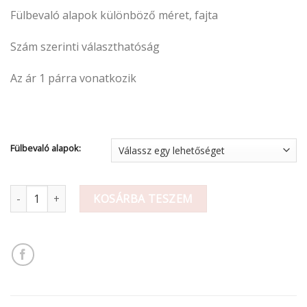
20 Ft
Fülbevaló alapok különböző méret, fajta
-
180 Ft
Szám szerinti választhatóság
Az ár 1 párra vonatkozik
Fülbevaló alapok:
Fülbevaló alapok / Választható mennyiség
KOSÁRBA TESZEM