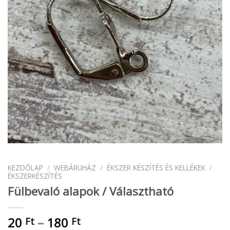
KEZDŐLAP
/
WEBÁRUHÁZ
/
ÉKSZER KÉSZÍTÉS ÉS KELLÉKEK
/
ÉKSZERKÉSZÍTÉS
Fülbevaló alapok / Választható
Ártartomány:
20
–
180
Ft
Ft