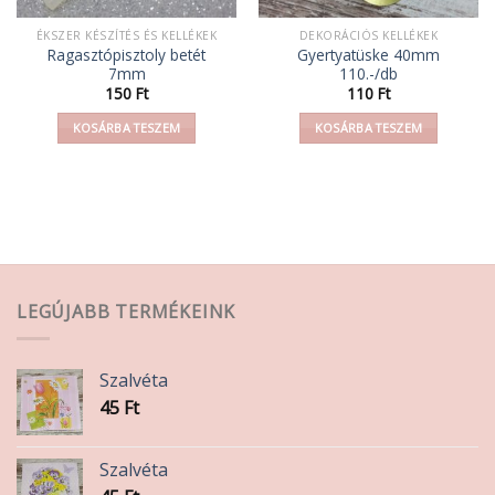
ÉKSZER KÉSZÍTÉS ÉS KELLÉKEK
DEKORÁCIÓS KELLÉKEK
Ragasztópisztoly betét
Gyertyatüske 40mm
7mm
110.-/db
ány:
150
Ft
110
Ft
KOSÁRBA TESZEM
KOSÁRBA TESZEM
LEGÚJABB TERMÉKEINK
Szalvéta
45
Ft
Szalvéta