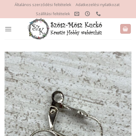
Skip
Általános szerződési feltételek
Adatkezelési nyilatkozat
to
Szállítási feltételek
content