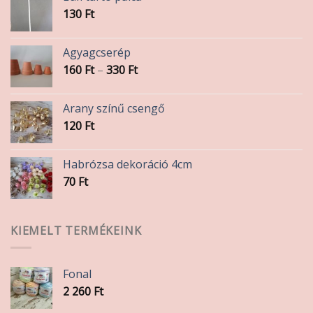
130
Ft
Agyagcserép
Ártartomány:
160
Ft
–
330
Ft
160 Ft
-
Arany színű csengő
330 Ft
120
Ft
Habrózsa dekoráció 4cm
70
Ft
KIEMELT TERMÉKEINK
Fonal
2 260
Ft