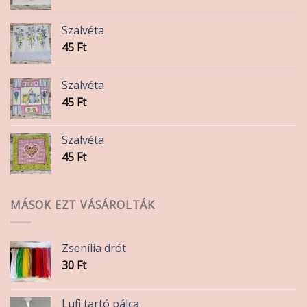
Szalvéta
45
Ft
Szalvéta
45
Ft
Szalvéta
45
Ft
MÁSOK EZT VÁSÁROLTÁK
Zsenília drót
30
Ft
Lufi tartó pálca