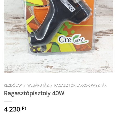
KEZDŐLAP
/
WEBÁRUHÁZ
/
RAGASZTÓK LAKKOK PASZTÁK
Ragasztópisztoly 40W
4 230
Ft