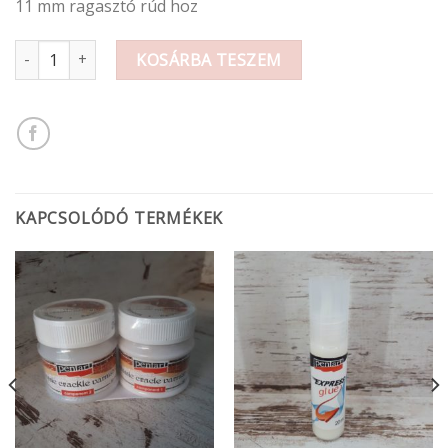
11 mm ragasztó rúd hoz
Ragasztópisztoly 40W mennyiség
KOSÁRBA TESZEM
KAPCSOLÓDÓ TERMÉKEK