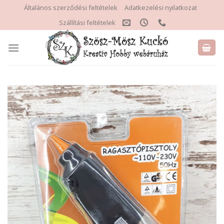
Skip
Általános szerződési feltételek
Adatkezelési nyilatkozat
to
Szállítási feltételek
content