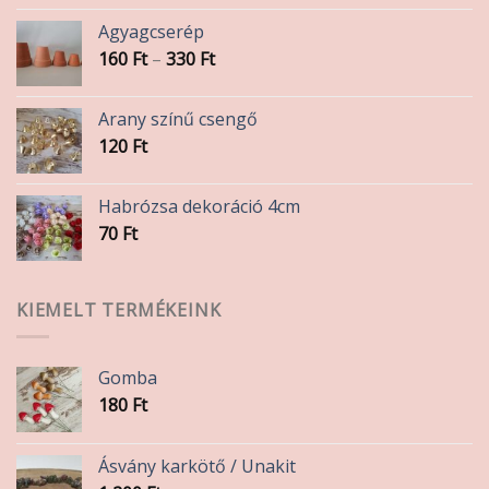
Agyagcserép
Ártartomány:
160
Ft
–
330
Ft
160 Ft
-
Arany színű csengő
330 Ft
120
Ft
Habrózsa dekoráció 4cm
70
Ft
KIEMELT TERMÉKEINK
Gomba
180
Ft
Ásvány karkötő / Unakit