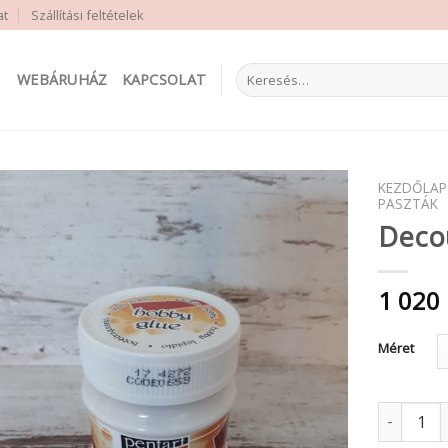
at
Szállítási feltételek
Keresés
WEBÁRUHÁZ
KAPCSOLAT
a
következőre:
KEZDŐLAP
PASZTÁK
Deco
1 020
Méret
Decoupage