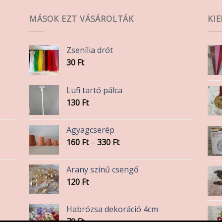
MÁSOK EZT VÁSÁROLTÁK
KI
Zsenília drót
30
Ft
Lufi tartó pálca
130
Ft
Agyagcserép
Ártartomány:
160
Ft
–
330
Ft
160 Ft
-
Arany színű csengő
330 Ft
120
Ft
Habrózsa dekoráció 4cm
70
Ft