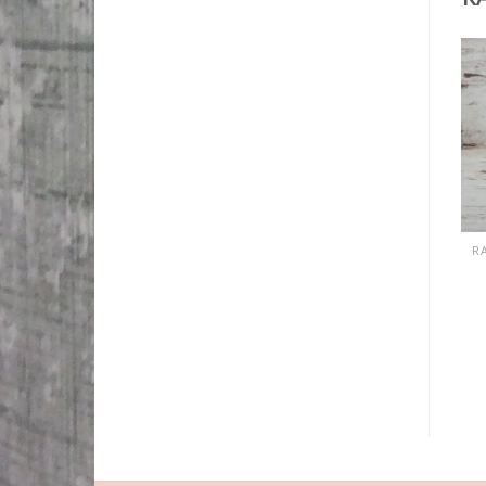
RAGASZTÓK LAKKOK PASZTÁK
RAGASZTÓK LAKKOK PASZTÁK
Hobby ragasztó 50ml
Express ragasztó 20ml
1 020
Ft
720
Ft
KOSÁRBA TESZEM
KOSÁRBA TESZEM