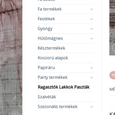
Fa termékek
Festékek
Gyöngy
Hűtőmágnes
Késztermékek
Koszorú alapok
Papíráru
T
Party termékek
Ragasztók Lakkok Paszták
MÉ
Szalvéták
Szezonális termékek
K