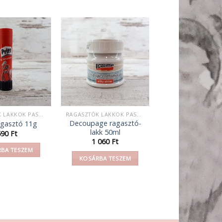
RAGASZTÓK LAKKOK PASZTÁK
RAGASZTÓK LAKKOK PASZTÁK
Decoupage ragasztó-
ragasztó 11g
lakk 50ml
590
Ft
1 060
Ft
BA TESZEM
KOSÁRBA TESZEM