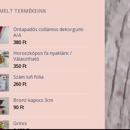
EMELT TERMÉKEINK
Öntapadós csillámos dekorgumi
A/4
380
Ft
Horoszkópos fa nyaklánc /
Választható
350
Ft
Szám lufi fólia
260
Ft
Bronz kapocs 3cm
90
Ft
Grincs