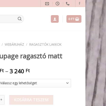
0
FT
/
WEBÁRUHÁZ
/
RAGASZTÓK LAKKOK
upage ragasztó matt
Ártartomány:
–
3 240
Ft
Ft
1
020 Ft
-
3
 ragasztó matt mennyiség
240 Ft
KOSÁRBA TESZEM