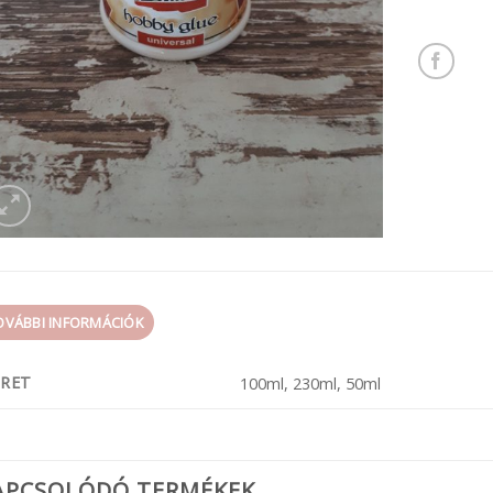
OVÁBBI INFORMÁCIÓK
RET
100ml, 230ml, 50ml
APCSOLÓDÓ TERMÉKEK