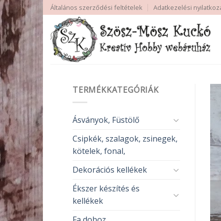
Skip
Általános szerződési feltételek
Adatkezelési nyilatkoz
to
content
TERMÉKKATEGÓRIÁK
Ásványok, Füstölő
Csipkék, szalagok, zsinegek,
kötelek, fonal,
Dekorációs kellékek
Ékszer készítés és
kellékek
Fa doboz