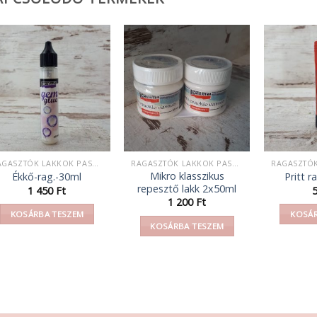
RAGASZTÓK LAKKOK PASZTÁK
RAGASZTÓK LAKKOK PASZTÁK
Mikro klasszikus
Ékkő-rag.-30ml
Pritt 
repesztő lakk 2x50ml
1 450
Ft
1 200
Ft
KOSÁRBA TESZEM
KOSÁR
KOSÁRBA TESZEM