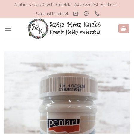
Skip
Általános szerződési feltételek
Adatkezelési nyilatkozat
to
Szállítási feltételek
content