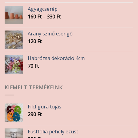
Agyagcserép
Ártartomány:
160
Ft
–
330
Ft
160 Ft
-
Arany színű csengő
330 Ft
120
Ft
Habrózsa dekoráció 4cm
70
Ft
KIEMELT TERMÉKEINK
Filcfigura tojás
290
Ft
Füstfólia pehely ezüst