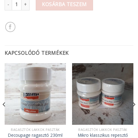
Decoupage ragasztó 100ml fényes mennyiség
KOSÁRBA TESZEM
KAPCSOLÓDÓ TERMÉKEK
RAGASZTÓK LAKKOK PASZTÁK
RAGASZTÓK LAKKOK PASZTÁK
Decoupage ragasztó 230ml
Mikro klasszikus repesztő