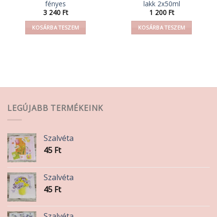
fényes
lakk 2x50ml
3 240
Ft
1 200
Ft
KOSÁRBA TESZEM
KOSÁRBA TESZEM
LEGÚJABB TERMÉKEINK
Szalvéta
45
Ft
Szalvéta
45
Ft
Szalvéta