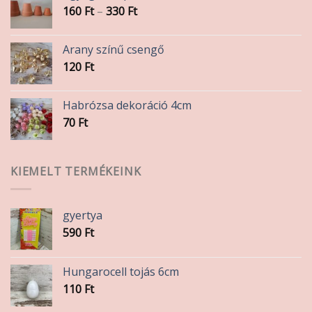
Ártartomány:
160
Ft
–
330
Ft
160 Ft
-
Arany színű csengő
330 Ft
120
Ft
Habrózsa dekoráció 4cm
70
Ft
KIEMELT TERMÉKEINK
gyertya
590
Ft
Hungarocell tojás 6cm
110
Ft