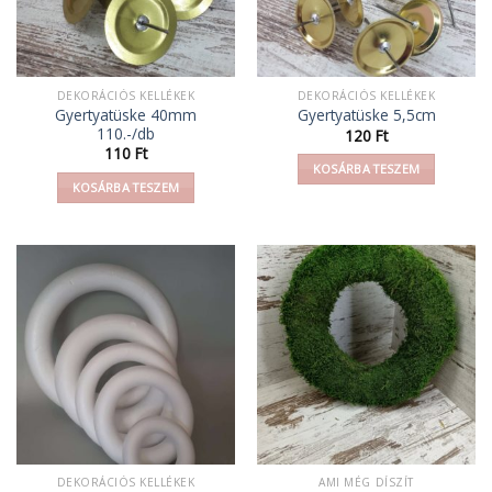
DEKORÁCIÓS KELLÉKEK
DEKORÁCIÓS KELLÉKEK
Gyertyatüske 40mm
Gyertyatüske 5,5cm
110.-/db
120
Ft
110
Ft
KOSÁRBA TESZEM
KOSÁRBA TESZEM
DEKORÁCIÓS KELLÉKEK
AMI MÉG DÍSZÍT