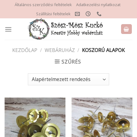
Skip
Általános szerződési feltételek
Adatkezelési nyilatkozat
to
Szállítási feltételek
content
KEZDŐLAP
/
WEBÁRUHÁZ
/
KOSZORÚ ALAPOK
SZŰRÉS