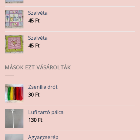
Szalvéta
45
Ft
Szalvéta
45
Ft
MÁSOK EZT VÁSÁROLTÁK
Zsenília drót
30
Ft
Lufi tartó pálca
130
Ft
Agyagcserép