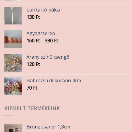
Lufi tartó pálca
130
Ft
Agyagcserép
Ártartomány:
160
Ft
–
330
Ft
160 Ft
-
Arany színű csengő
330 Ft
120
Ft
Habrózsa dekoráció 4cm
70
Ft
KIEMELT TERMÉKEINK
Bronz zsanér 1,8cm