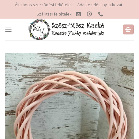
Skip
Általános szerződési feltételek
Adatkezelési nyilatkozat
to
Szállítási feltételek
content