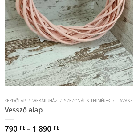
KEZDŐLAP
/
WEBÁRUHÁZ
/
SZEZONÁLIS TERMÉKEK
/
TAVASZ
Vessző alap
Ártartomány:
790
–
1 890
Ft
Ft
790 Ft