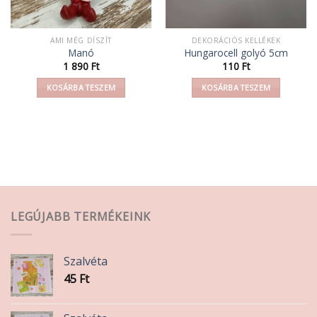
AMI MÉG DÍSZÍT
DEKORÁCIÓS KELLÉKEK
Manó
Hungarocell golyó 5cm
1 890
Ft
110
Ft
KOSÁRBA TESZEM
KOSÁRBA TESZEM
LEGÚJABB TERMÉKEINK
Szalvéta
45
Ft