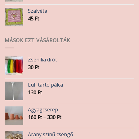
Szalvéta
45
Ft
MÁSOK EZT VÁSÁROLTÁK
Zsenília drót
30
Ft
Lufi tartó pálca
130
Ft
Agyagcserép
Ártartomány:
160
Ft
–
330
Ft
160 Ft
-
Arany színű csengő
330 Ft