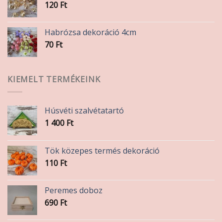
120
Ft
Habrózsa dekoráció 4cm
70
Ft
KIEMELT TERMÉKEINK
Húsvéti szalvétatartó
1 400
Ft
Tök közepes termés dekoráció
110
Ft
Peremes doboz
690
Ft