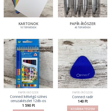
KARTONOK
PAPÍR-ÍRÓSZER
10 TERMÉKEK
45 TERMÉKEK
PAPÍR-ÍRÓSZER
PAPÍR-ÍRÓSZER
Connect kétvégű színes
Connect radír
ceruzakészlet 12db-os
140
Ft
1 590
Ft
KOSÁRBA TESZEM