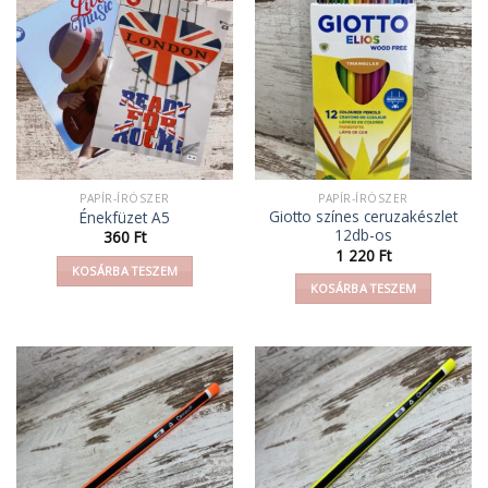
variációja
van.
A
változatok
a
termékoldalon
választhatók
ki
PAPÍR-ÍRÓSZER
PAPÍR-ÍRÓSZER
Giotto színes ceruzakészlet
Énekfüzet A5
12db-os
360
Ft
1 220
Ft
KOSÁRBA TESZEM
KOSÁRBA TESZEM