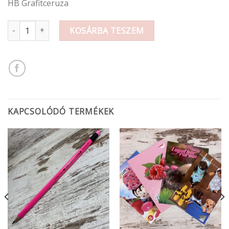
HB Grafitceruza
HB ceruza mennyiség
KOSÁRBA TESZEM
KAPCSOLÓDÓ TERMÉKEK