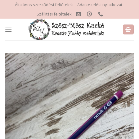
Skip
Általános szerződési feltételek
Adatkezelési nyilatkozat
to
Szállítási feltételek
content