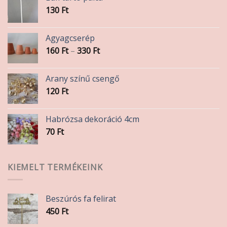
130
Ft
Agyagcserép
Ártartomány:
160
Ft
–
330
Ft
160 Ft
-
Arany színű csengő
330 Ft
120
Ft
Habrózsa dekoráció 4cm
70
Ft
KIEMELT TERMÉKEINK
Beszúrós fa felirat
450
Ft