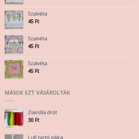
Szalvéta
45
Ft
Szalvéta
45
Ft
Szalvéta
45
Ft
MÁSOK EZT VÁSÁROLTÁK
Zsenília drót
30
Ft
Lufi tartó pálca