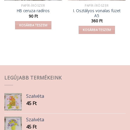
PAPÍR-ÍRÓSZER
PAPÍR-ÍRÓSZER
I. Osztályos vonalas füzet
HB ceruza radíros
A5
90
Ft
360
Ft
KOSÁRBA TESZEM
KOSÁRBA TESZEM
LEGÚJABB TERMÉKEINK
Szalvéta
45
Ft
Szalvéta
45
Ft