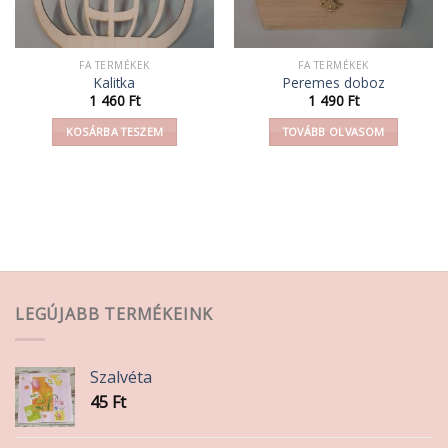
FA TERMÉKEK
FA TERMÉKEK
Kalitka
Peremes doboz
1 460
Ft
1 490
Ft
KOSÁRBA TESZEM
TOVÁBB OLVASOM
LEGÚJABB TERMÉKEINK
Szalvéta
45
Ft