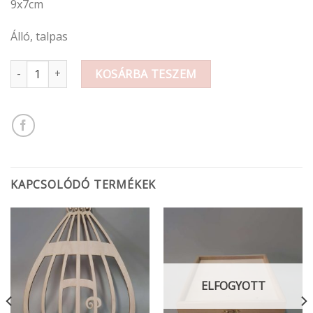
9x7cm
Álló, talpas
Fa Címer álló, talpas mennyiség
KOSÁRBA TESZEM
KAPCSOLÓDÓ TERMÉKEK
ELFOGYOTT