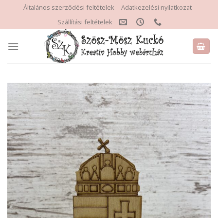
Skip
Általános szerződési feltételek
Adatkezelési nyilatkozat
to
Szállítási feltételek
content