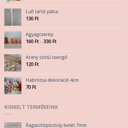
Lufi tartó pálca
130
Ft
Agyagcserép
Ártartomány:
160
Ft
–
330
Ft
160 Ft
-
Arany színű csengő
330 Ft
120
Ft
Habrózsa dekoráció 4cm
70
Ft
KIEMELT TERMÉKEINK
Ragasztópisztoly betét 7mm