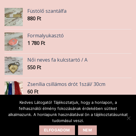
Füstölő szantálfa
880
Ft
Formalyukasztó
1 780
Ft
Női neves fa kulcstartó / A
550
Ft
Zsenília csillámos drót 1szál/ 30cm
60
Ft
Kedves Látogató! Tájékoztatjuk, hogy a honlapon, a
Szalvéta virágos
felhasználói élmény fokozásának érdekében sütiket
alkalmazunk. A honlapunk használatával ön a tájékoztatásunkat
45
Ft
tudomásul veszi.
ELFOGADOM
NEM