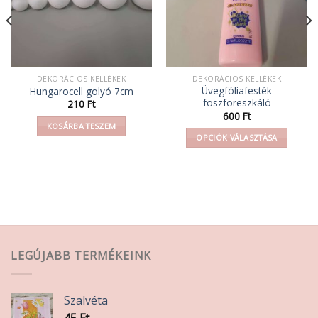
DEKORÁCIÓS KELLÉKEK
DEKORÁCIÓS KELLÉKEK
Üvegfóliafesték
Hungarocell golyó 7cm
foszforeszkáló
210
Ft
600
Ft
KOSÁRBA TESZEM
OPCIÓK VÁLASZTÁSA
Ennek
a
terméknek
több
variációja
van.
A
LEGÚJABB TERMÉKEINK
változatok
a
termékoldalon
Szalvéta
választhatók
45
Ft