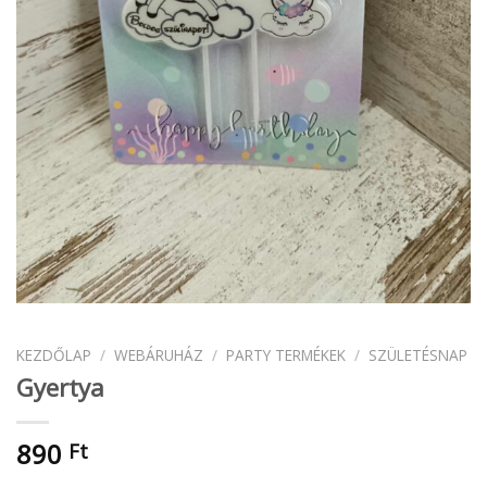
KEZDŐLAP
/
WEBÁRUHÁZ
/
PARTY TERMÉKEK
/
SZÜLETÉSNAP
Gyertya
890
Ft