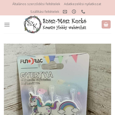
Skip
Általános szerződési feltételek
Adatkezelési nyilatkozat
to
Szállítási feltételek
content