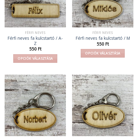
FÉRFI NEVES
FÉRFI NEVES
Férfi neves fa kulcstartó / A-
Férfi neves fa kulcstartó / M
Z
550
Ft
550
Ft
OPCIÓK VÁLASZTÁSA
OPCIÓK VÁLASZTÁSA
Ennek
Ennek
a
a
terméknek
terméknek
több
több
variációja
variációja
van.
van.
A
A
változatok
változatok
a
a
termékoldalon
termékoldalon
választhatók
választhatók
ki
ki