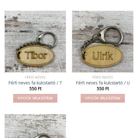
Ennek
Ennek
a
a
terméknek
terméknek
több
több
variációja
variációja
van.
van.
A
A
változatok
változatok
a
a
termékoldalon
termékoldalon
választhatók
választhatók
ki
ki
FÉRFI NEVES
FÉRFI NEVES
Férfi neves fa kulcstartó / T
Férfi neves fa kulcstartó / U
550
Ft
550
Ft
OPCIÓK VÁLASZTÁSA
OPCIÓK VÁLASZTÁSA
Ennek
Ennek
a
a
terméknek
terméknek
több
több
variációja
variációja
van.
van.