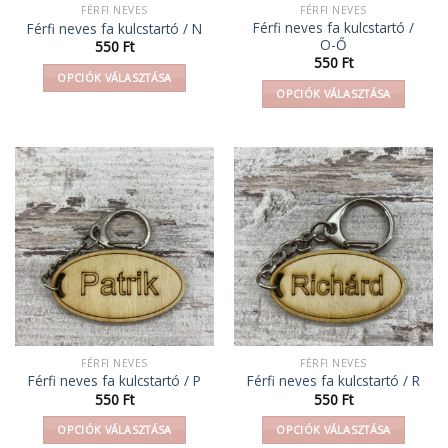
FÉRFI NEVES
FÉRFI NEVES
Férfi neves fa kulcstartó /
Férfi neves fa kulcstartó / N
O-Ő
550
Ft
550
Ft
OPCIÓK VÁLASZTÁSA
OPCIÓK VÁLASZTÁSA
Ennek
Ennek
a
a
terméknek
terméknek
több
több
variációja
variációja
van.
van.
A
A
változatok
változatok
a
a
termékoldalon
termékoldalon
választhatók
választhatók
ki
ki
FÉRFI NEVES
FÉRFI NEVES
Férfi neves fa kulcstartó / P
Férfi neves fa kulcstartó / R
550
Ft
550
Ft
OPCIÓK VÁLASZTÁSA
OPCIÓK VÁLASZTÁSA