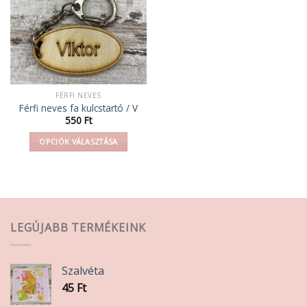
A
A
változatok
változatok
a
a
termékoldalon
termékoldalon
választhatók
választhatók
ki
ki
FÉRFI NEVES
Férfi neves fa kulcstartó / V
550
Ft
OPCIÓK VÁLASZTÁSA
Ennek
a
terméknek
több
variációja
LEGÚJABB TERMÉKEINK
van.
A
változatok
Szalvéta
a
45
Ft
termékoldalon
választhatók