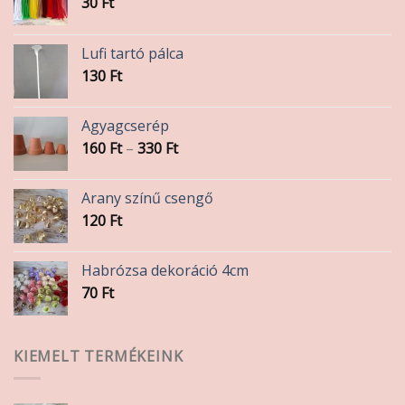
30
Ft
Lufi tartó pálca
130
Ft
Agyagcserép
Ártartomány:
160
Ft
–
330
Ft
160 Ft
-
Arany színű csengő
330 Ft
120
Ft
Habrózsa dekoráció 4cm
70
Ft
KIEMELT TERMÉKEINK