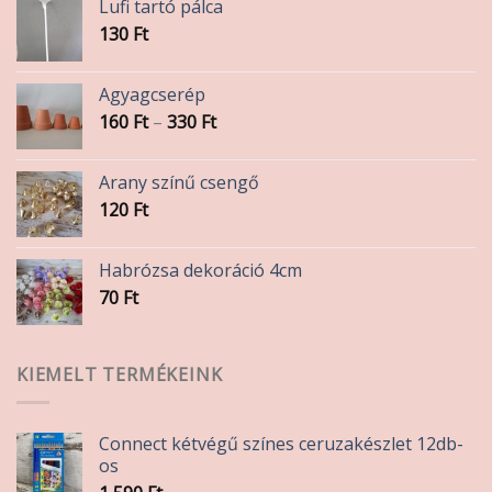
Lufi tartó pálca
130
Ft
Agyagcserép
Ártartomány:
160
Ft
–
330
Ft
160 Ft
-
Arany színű csengő
330 Ft
120
Ft
Habrózsa dekoráció 4cm
70
Ft
KIEMELT TERMÉKEINK
Connect kétvégű színes ceruzakészlet 12db-
os