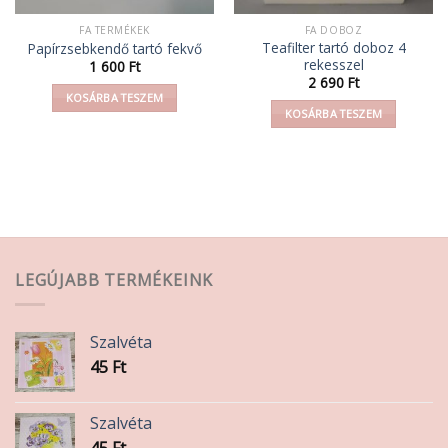
FA TERMÉKEK
FA DOBOZ
Teafilter tartó doboz 4
Papírzsebkendő tartó fekvő
rekesszel
1 600
Ft
2 690
Ft
KOSÁRBA TESZEM
KOSÁRBA TESZEM
LEGÚJABB TERMÉKEINK
Szalvéta
45
Ft
Szalvéta