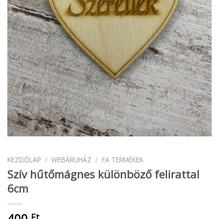
KEZDŐLAP
/
WEBÁRUHÁZ
/
FA TERMÉKEK
Szív hűtőmágnes különböző felirattal
6cm
400
Ft