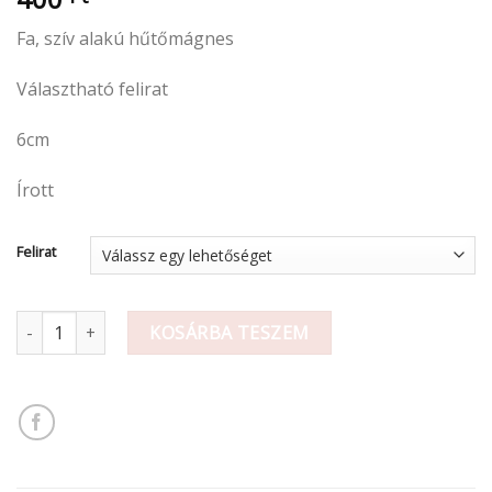
Fa, szív alakú hűtőmágnes
Választható felirat
6cm
Írott
Felirat
Szív hűtőmágnes különböző felirattal 6cm mennyiség
KOSÁRBA TESZEM