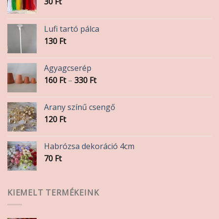
30
Ft
Lufi tartó pálca
130
Ft
Agyagcserép
Ártartomány:
160
Ft
–
330
Ft
160 Ft
-
Arany színű csengő
330 Ft
120
Ft
Habrózsa dekoráció 4cm
70
Ft
KIEMELT TERMÉKEINK