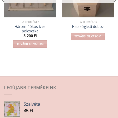
FA TERMÉKEK
FA TERMÉKEK
Három fiókos íves
Hatszögletű doboz
polcocska
3 200
Ft
TOVÁBB OLVASOM
TOVÁBB OLVASOM
LEGÚJABB TERMÉKEINK
Szalvéta
45
Ft