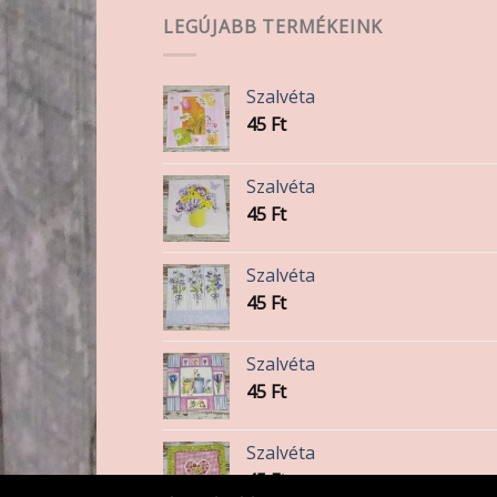
LEGÚJABB TERMÉKEINK
Szalvéta
45
Ft
Szalvéta
45
Ft
Szalvéta
45
Ft
Szalvéta
45
Ft
Szalvéta
45
Ft