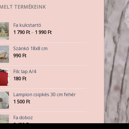
EMELT TERMÉKEINK
Fa kulcstartó
Ártartomány:
1 790
Ft
–
1 990
Ft
1
790 Ft
Szánkó 18x8 cm
-
990
Ft
1
990 Ft
Filc lap A/4
180
Ft
Lampion csipkés 30 cm fehér
1 500
Ft
Fa doboz
2 490
Ft