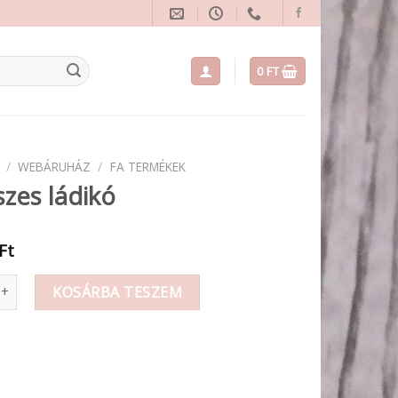
0
FT
/
WEBÁRUHÁZ
/
FA TERMÉKEK
zes ládikó
Ft
ládikó mennyiség
KOSÁRBA TESZEM