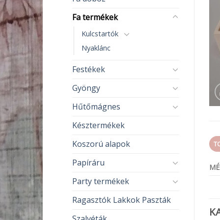
Fa termékek
Kulcstartók
Nyaklánc
Festékek
Gyöngy
Hűtőmágnes
Késztermékek
Koszorú alapok
T
Papíráru
MÉ
Party termékek
Ragasztók Lakkok Paszták
K
Szalvéták