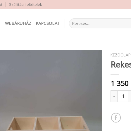
at
Szállítási feltételek
Keresés
WEBÁRUHÁZ
KAPCSOLAT
a
következőre:
KEZDŐLAP
Rekes
1 350
Rekeszes 