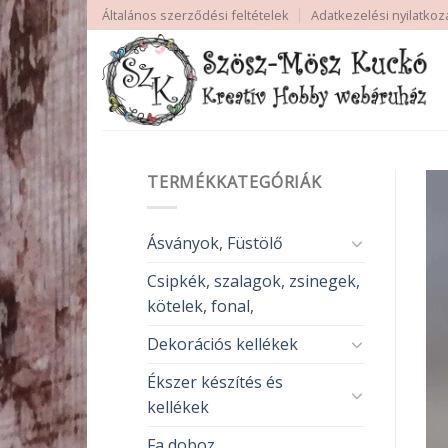
Skip
Általános szerződési feltételek
Adatkezelési nyilatkoz
to
content
TERMÉKKATEGÓRIÁK
Ásványok, Füstölő
Csipkék, szalagok, zsinegek,
kötelek, fonal,
Dekorációs kellékek
Ékszer készítés és
kellékek
Fa doboz