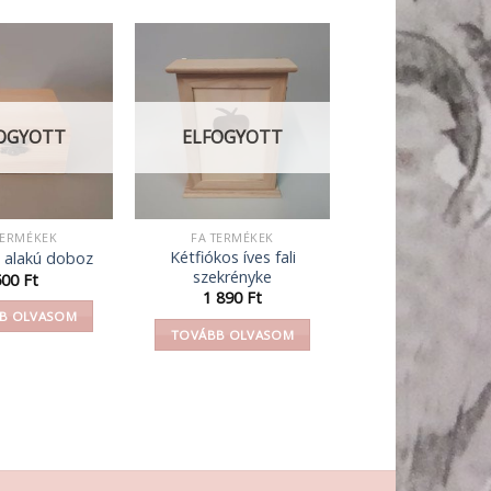
OGYOTT
ELFOGYOTT
TERMÉKEK
FA TERMÉKEK
Kétfiókos íves fali
 alakú doboz
szekrényke
500
Ft
1 890
Ft
B OLVASOM
TOVÁBB OLVASOM