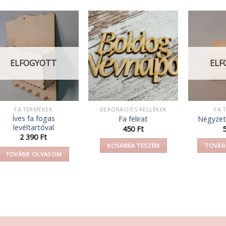
ELFOGYOTT
ELF
FA TERMÉKEK
DEKORÁCIÓS KELLÉKEK
FA 
Íves fa fogas
Fa felirat
Négyzet
levéltartóval
450
Ft
2 390
Ft
KOSÁRBA TESZEM
TOVÁB
TOVÁBB OLVASOM