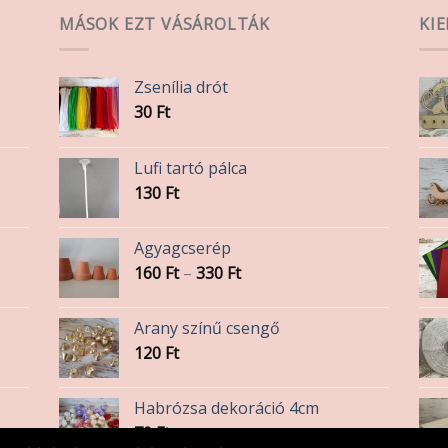
MÁSOK EZT VÁSÁROLTÁK
KI
Zsenília drót
30
Ft
Lufi tartó pálca
130
Ft
Agyagcserép
Ártartomány:
160
Ft
–
330
Ft
160 Ft
-
Arany színű csengő
330 Ft
120
Ft
Habrózsa dekoráció 4cm
70
Ft