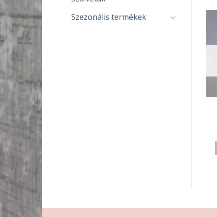
Szezonális termékek
ELFOGYOTT
ELFOGYOTT
FA TERMÉKEK
FA TERMÉKEK
Papírzsebkendő tartó
Konyhai tároló
egyenes
1 600
Ft
1 290
Ft
TOVÁBB OLVASOM
TOVÁBB OLVASOM