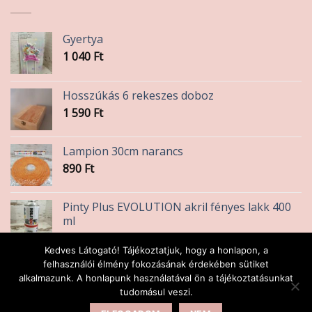
Gyertya
1 040
Ft
Hosszúkás 6 rekeszes doboz
1 590
Ft
Lampion 30cm narancs
890
Ft
Pinty Plus EVOLUTION akril fényes lakk 400
ml
2 990
Ft
Kedves Látogató! Tájékoztatjuk, hogy a honlapon, a
Ezüst zsanér 2,5cm
felhasználói élmény fokozásának érdekében sütiket
alkalmazunk. A honlapunk használatával ön a tájékoztatásunkat
90
Ft
tudomásul veszi.