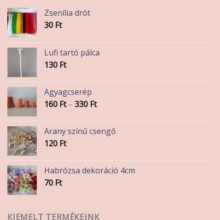
Zsenília drót
30
Ft
Lufi tartó pálca
130
Ft
Agyagcserép
Ártartomány:
160
Ft
–
330
Ft
160 Ft
-
Arany színű csengő
330 Ft
120
Ft
Habrózsa dekoráció 4cm
70
Ft
KIEMELT TERMÉKEINK