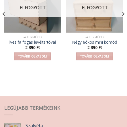
ELFOGYOTT
ELFOGYOTT
FA TERMÉKEK
FA TERMÉKEK
Íves fa fogas levéltartóval
Négy fiókos mini komód
2 390
Ft
2 390
Ft
TOVÁBB OLVASOM
TOVÁBB OLVASOM
LEGÚJABB TERMÉKEINK
Szalvéta