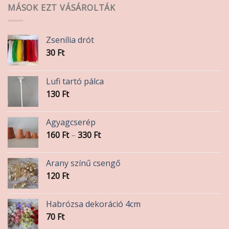
MÁSOK EZT VÁSÁROLTÁK
Zsenília drót
30
Ft
Lufi tartó pálca
130
Ft
Agyagcserép
Ártartomány:
160
Ft
–
330
Ft
160 Ft
-
Arany színű csengő
330 Ft
120
Ft
Habrózsa dekoráció 4cm
70
Ft