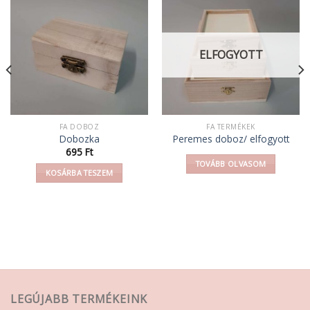
ELFOGYOTT
FA DOBOZ
FA TERMÉKEK
Dobozka
Peremes doboz/ elfogyott
695
Ft
TOVÁBB OLVASOM
KOSÁRBA TESZEM
LEGÚJABB TERMÉKEINK