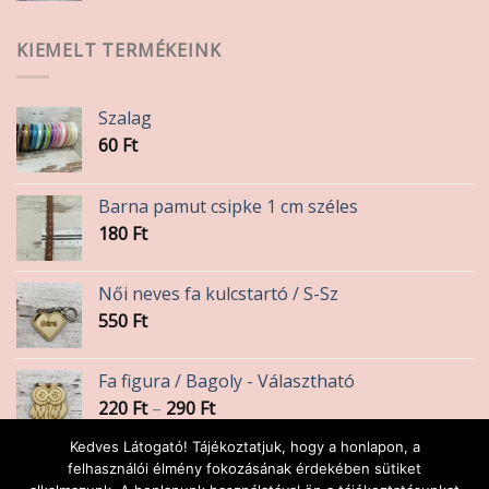
KIEMELT TERMÉKEINK
Szalag
60
Ft
Barna pamut csipke 1 cm széles
180
Ft
Női neves fa kulcstartó / S-Sz
550
Ft
Fa figura / Bagoly - Választható
Ártartomány:
220
Ft
–
290
Ft
220 Ft
Kedves Látogató! Tájékoztatjuk, hogy a honlapon, a
-
Könyöklő angyalka
felhasználói élmény fokozásának érdekében sütiket
290 Ft