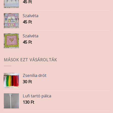
45
Ft
Szalvéta
45
Ft
Szalvéta
45
Ft
MÁSOK EZT VÁSÁROLTÁK
Zsenília drót
30
Ft
Lufi tartó pálca
130
Ft