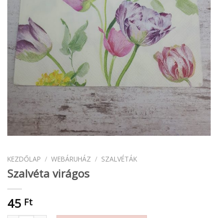
KEZDŐLAP
/
WEBÁRUHÁZ
/
SZALVÉTÁK
Szalvéta virágos
45
Ft