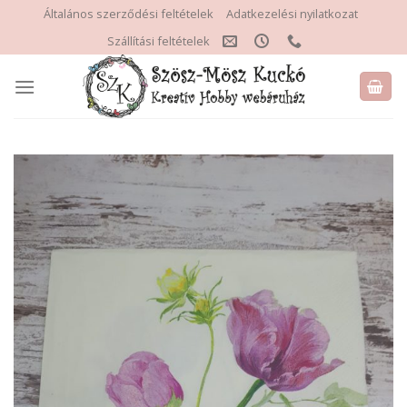
Skip
Általános szerződési feltételek
Adatkezelési nyilatkozat
to
Szállítási feltételek
content