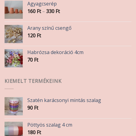
Agyagcserép
Ártartomány:
160
Ft
–
330
Ft
160 Ft
-
Arany színű csengő
330 Ft
120
Ft
Habrózsa dekoráció 4cm
70
Ft
KIEMELT TERMÉKEINK
Szatén karácsonyi mintás szalag
90
Ft
Pöttyös szalag 4 cm
180
Ft