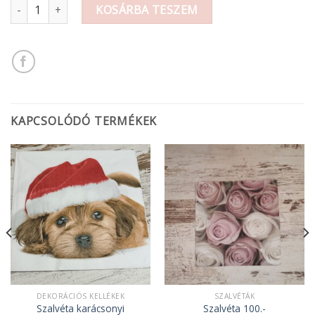
Szalvéta virágos mennyiség
KOSÁRBA TESZEM
KAPCSOLÓDÓ TERMÉKEK
DEKORÁCIÓS KELLÉKEK
SZALVÉTÁK
Szalvéta karácsonyi
Szalvéta 100.-