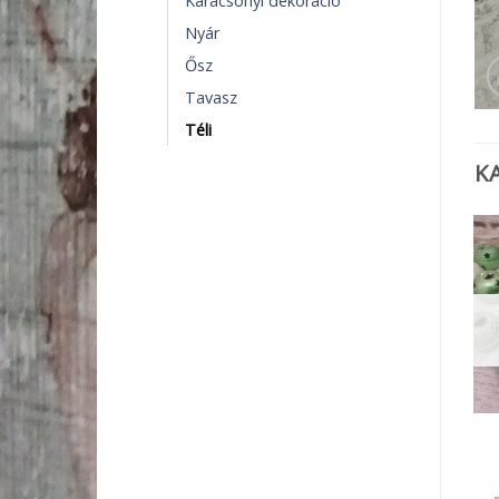
Karácsonyi dekoráció
Nyár
Ősz
Tavasz
Téli
K
ESKÜVŐ
TÉLI
Szatén karácsonyi
Arany színű csengő
mintás szalag 4cm
120
Ft
120
Ft