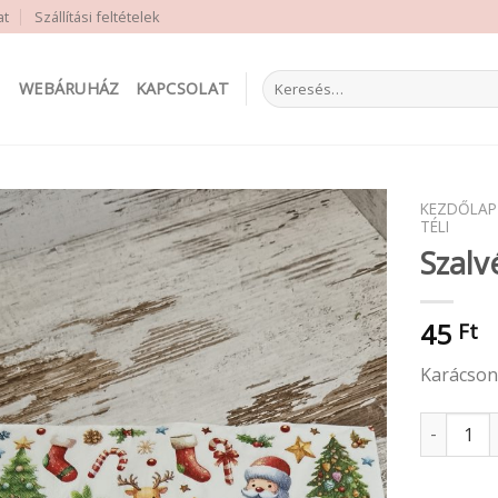
at
Szállítási feltételek
Keresés
WEBÁRUHÁZ
KAPCSOLAT
a
következőre:
KEZDŐLAP
TÉLI
Szalv
45
Ft
Karácson
Szalvéta k