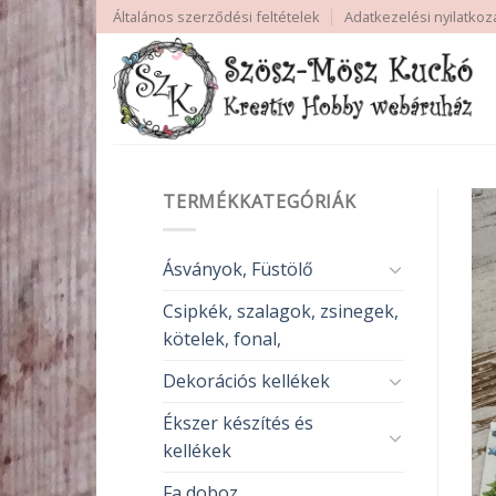
Skip
Általános szerződési feltételek
Adatkezelési nyilatkoz
to
content
TERMÉKKATEGÓRIÁK
Ásványok, Füstölő
Csipkék, szalagok, zsinegek,
kötelek, fonal,
Dekorációs kellékek
Ékszer készítés és
kellékek
Fa doboz