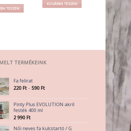
KOSÁRBA TESZEM
BA TESZEM
EMELT TERMÉKEINK
Fa felirat
Ártartomány:
220
Ft
–
590
Ft
220 Ft
-
Pinty Plus EVOLUTION akril
590 Ft
festék 400 ml
2 990
Ft
Női neves fa kulcstartó / G