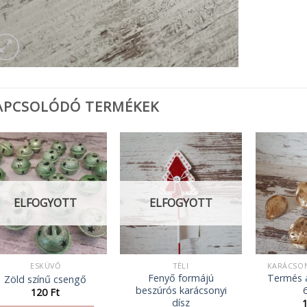
APCSOLÓDÓ TERMÉKEK
ELFOGYOTT
ELFOGYOTT
ESKÜVŐ
TÉLI
KARÁCSON
Fenyő formájú
Termés a
Zöld színű csengő
beszúrós karácsonyi
120
Ft
dísz