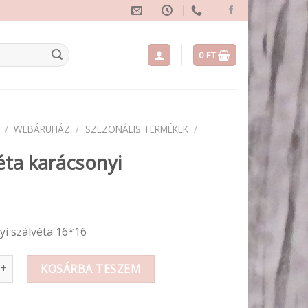
0
FT
/
WEBÁRUHÁZ
/
SZEZONÁLIS TERMÉKEK
/
éta karácsonyi
yi szálvéta 16*16
arácsonyi mennyiség
KOSÁRBA TESZEM