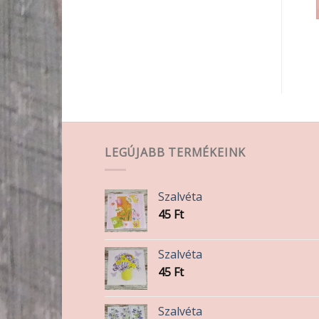
KOSÁRBA TESZEM
KOSÁRBA TESZEM
LEGÚJABB TERMÉKEINK
lon
k
Szalvéta
45
Ft
Szalvéta
45
Ft
Szalvéta