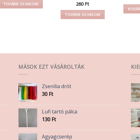
260
Ft
TOVÁBB OLVASOM
KOSÁR
TOVÁBB OLVASOM
MÁSOK EZT VÁSÁROLTÁK
KI
Zsenília drót
30
Ft
Lufi tartó pálca
130
Ft
Agyagcserép