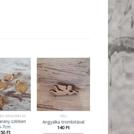
YI DEKORÁCIÓ
TÉLI
rany színben
Angyalka trombitával
6-7cm
140
Ft
150
Ft