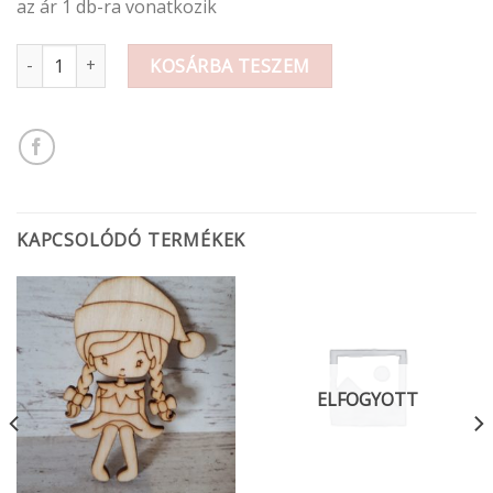
az ár 1 db-ra vonatkozik
Termés arany színben 5-7cm mennyiség
KOSÁRBA TESZEM
KAPCSOLÓDÓ TERMÉKEK
ELFOGYOTT