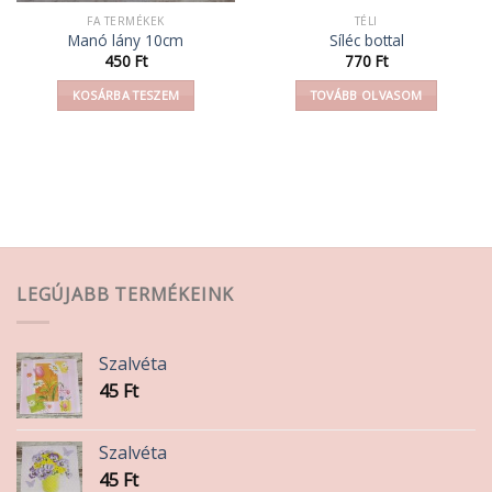
FA TERMÉKEK
TÉLI
Manó lány 10cm
Síléc bottal
450
Ft
770
Ft
KOSÁRBA TESZEM
TOVÁBB OLVASOM
LEGÚJABB TERMÉKEINK
Szalvéta
45
Ft
Szalvéta
45
Ft