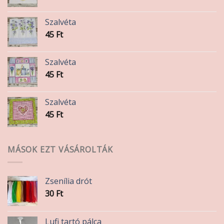
Szalvéta
45
Ft
Szalvéta
45
Ft
Szalvéta
45
Ft
MÁSOK EZT VÁSÁROLTÁK
Zsenília drót
30
Ft
Lufi tartó pálca