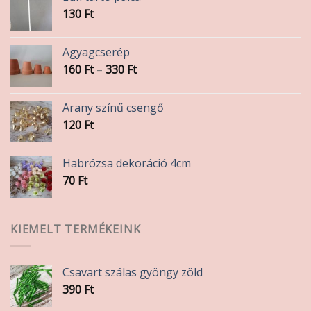
130
Ft
Agyagcserép
Ártartomány:
160
Ft
–
330
Ft
160 Ft
-
Arany színű csengő
330 Ft
120
Ft
Habrózsa dekoráció 4cm
70
Ft
KIEMELT TERMÉKEINK
Csavart szálas gyöngy zöld
390
Ft