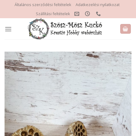
Skip
Általános szerződési feltételek
Adatkezelési nyilatkozat
to
Szállítási feltételek
content