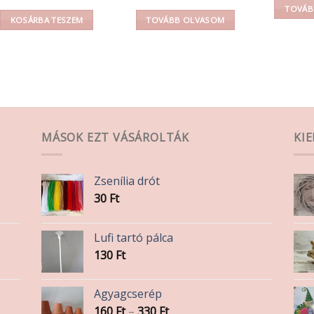
TOVÁB
KOSÁRBA TESZEM
TOVÁBB OLVASOM
MÁSOK EZT VÁSÁROLTÁK
KI
Zsenília drót
30
Ft
Lufi tartó pálca
130
Ft
Agyagcserép
Ártartomány:
160
Ft
–
330
Ft