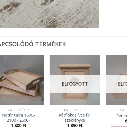
APCSOLÓDÓ TERMÉKEK
ELFOGYOTT
ELF
FA TERMÉKEK
FA TERMÉKEK
FA 
Natúr tálca 1800.-
Kétfiókos íves fali
Pere
2100.- 2600.-
szekrényke
1 800
Ft
1 890
Ft