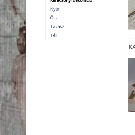
Karácsonyi dekoráció
Nyár
Ősz
Tavasz
Téli
K
ELFOGYOTT
FA TERMÉKEK
FA TERMÉKEK
Papírzsebkendő tartó
Peremes doboz
fekvő
1 490
Ft
1 600
Ft