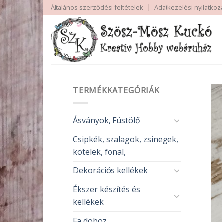
Skip
Általános szerződési feltételek
Adatkezelési nyilatkoz
to
content
TERMÉKKATEGÓRIÁK
Ásványok, Füstölő
Csipkék, szalagok, zsinegek,
kötelek, fonal,
Dekorációs kellékek
Ékszer készítés és
kellékek
Fa doboz