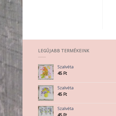
TOVÁBB OLVASOM
KOSÁRBA TESZEM
LEGÚJABB TERMÉKEINK
Szalvéta
45
Ft
Szalvéta
45
Ft
Szalvéta
45
Ft