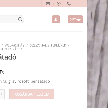
0
FT
/
WEBÁRUHÁZ
/
SZEZONÁLIS TERMÉKEK
/
YI DEKORÁCIÓ
átadó
Ft
m fa, gravírozott ,pénzátadó
 mennyiség
KOSÁRBA TESZEM