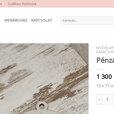
at
Szállítási feltételek
Keresés
WEBÁRUHÁZ
KAPCSOLAT
a
következőre:
KEZDŐLAP
KARÁCSON
Pénz
1 300
13 x 17 c
Pénzátadó