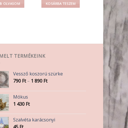
B OLVASOM
KOSÁRBA TESZEM
EMELT TERMÉKEINK
Vessző koszorú szürke
Ártartomány:
790
Ft
–
1 890
Ft
790 Ft
-
Mókus
1
1 430
Ft
890 Ft
Szalvéta karácsonyi
45
Ft