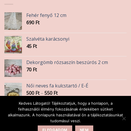
Fehér fenyő 12 cm
690
Ft
Szalvéta karácsonyi
45
Ft
Dekorgömb rózsaszín beszúrós 2 cm
70
Ft
Női neves fa kulcstartó / E-É
Ártartomány:
500
Ft
–
550
Ft
500 Ft
Kedves Látogató! Tájékoztatjuk, hogy a honlapon, a
-
Szalvéta levendulás
felhasználói élmény fokozásának érdekében sütiket
550 Ft
alkalmazunk. A honlapunk használatával ön a tájékoztatásunkat
45
Ft
tudomásul veszi.
ELFOGADOM
NEM