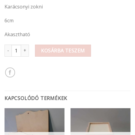
Karácsonyi zokni
6cm
Akasztható
Karácsonyi fa figura 6cm mennyiség
KOSÁRBA TESZEM
KAPCSOLÓDÓ TERMÉKEK