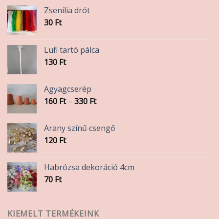
Zsenília drót
30
Ft
Lufi tartó pálca
130
Ft
Agyagcserép
Ártartomány:
160
Ft
–
330
Ft
160 Ft
-
Arany színű csengő
330 Ft
120
Ft
Habrózsa dekoráció 4cm
70
Ft
KIEMELT TERMÉKEINK