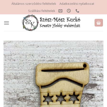
Skip
Általános szerződési feltételek
Adatkezelési nyilatkozat
to
Szállítási feltételek
content