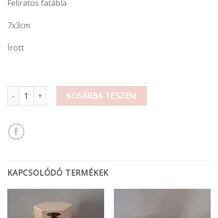
Feliratos fatábla
7x3cm
Írott
Fa tábla / Receptek felirattal 7x3cm mennyiség
KOSÁRBA TESZEM
KAPCSOLÓDÓ TERMÉKEK