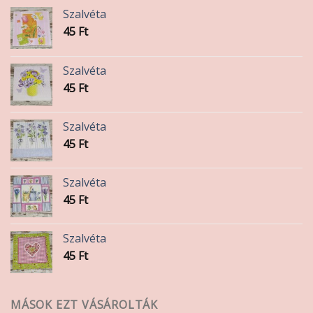
termékoldalon
Szalvéta
választhatók
45
Ft
ki
Szalvéta
45
Ft
Szalvéta
45
Ft
Szalvéta
45
Ft
Szalvéta
45
Ft
MÁSOK EZT VÁSÁROLTÁK