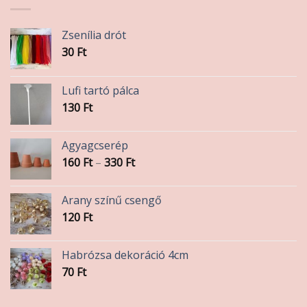
Zsenília drót
30
Ft
Lufi tartó pálca
130
Ft
Agyagcserép
Ártartomány:
160
Ft
–
330
Ft
160 Ft
-
Arany színű csengő
330 Ft
120
Ft
Habrózsa dekoráció 4cm
70
Ft