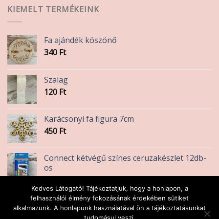
KIEMELT TERMÉKEINK
Fa ajándék köszönő
340
Ft
Szalag
120
Ft
Karácsonyi fa figura 7cm
450
Ft
Connect kétvégű színes ceruzakészlet 12db-
os
1 590
Ft
Kedves Látogató! Tájékoztatjuk, hogy a honlapon, a
Leckefüzet A5
felhasználói élmény fokozásának érdekében sütiket
alkalmazunk. A honlapunk használatával ön a tájékoztatásunkat
360
Ft
tudomásul veszi.