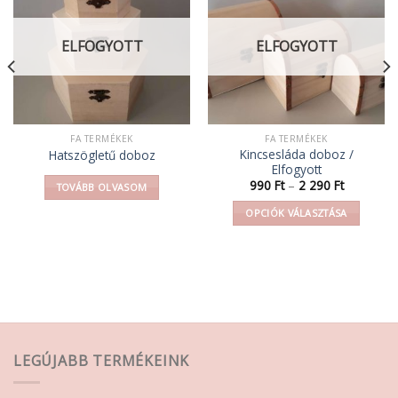
ELFOGYOTT
ELFOGYOTT
FA TERMÉKEK
FA TERMÉKEK
Kincsesláda doboz /
Hatszögletű doboz
Elfogyott
mány:
Ártartomá
990
Ft
–
2 290
Ft
TOVÁBB OLVASOM
990 Ft
-
OPCIÓK VÁLASZTÁSA
2
290 Ft
Ennek
a
terméknek
több
variációja
van.
A
LEGÚJABB TERMÉKEINK
változatok
a