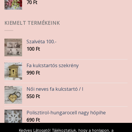
70
Ft
KIEMELT TERMÉKEINK
Szalvéta 100.-
100
Ft
Fa kulcstartós szekrény
990
Ft
Női neves fa kulcstartó / I
550
Ft
Polisztirol-hungarocell nagy hópihe
690
Ft
Kedves Látogató! Tájékoztatjuk, hogy a honlapon, a