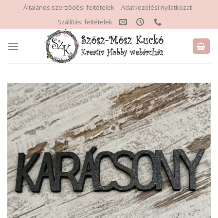
Skip
Általános szerződési feltételek
Adatkezelési nyilatkozat
to
Szállítási feltételek
content