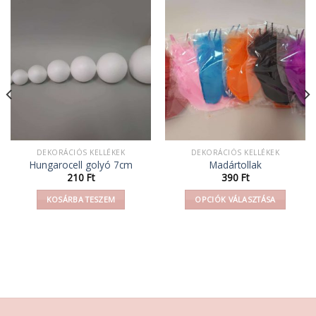
DEKORÁCIÓS KELLÉKEK
DEKORÁCIÓS KELLÉKEK
Hungarocell golyó 7cm
Madártollak
210
Ft
390
Ft
KOSÁRBA TESZEM
OPCIÓK VÁLASZTÁSA
Ennek
a
terméknek
több
variációja
van.
A