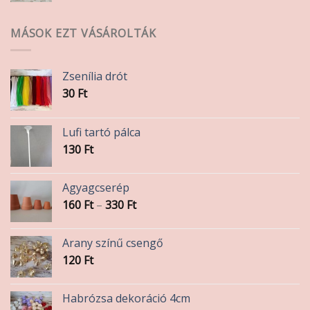
MÁSOK EZT VÁSÁROLTÁK
Zsenília drót
30
Ft
Lufi tartó pálca
130
Ft
Agyagcserép
Ártartomány:
160
Ft
–
330
Ft
160 Ft
-
Arany színű csengő
330 Ft
120
Ft
Habrózsa dekoráció 4cm