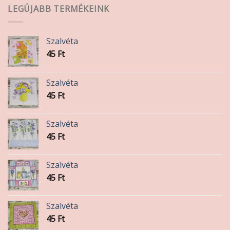
változatok
LEGÚJABB TERMÉKEINK
a
termékoldalon
választhatók
Szalvéta
ki
45
Ft
Szalvéta
45
Ft
Szalvéta
45
Ft
Szalvéta
45
Ft
Szalvéta
45
Ft