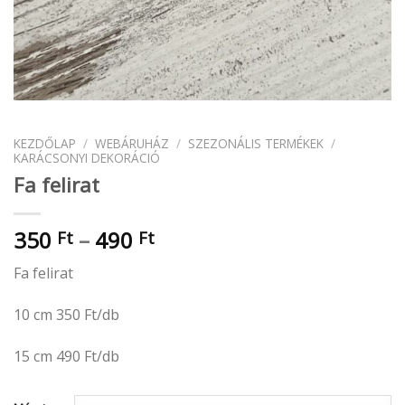
KEZDŐLAP
/
WEBÁRUHÁZ
/
SZEZONÁLIS TERMÉKEK
/
KARÁCSONYI DEKORÁCIÓ
Fa felirat
Ártartomány:
350
–
490
Ft
Ft
350 Ft
Fa felirat
-
490 Ft
10 cm 350 Ft/db
15 cm 490 Ft/db