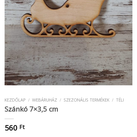
KEZDŐLAP
/
WEBÁRUHÁZ
/
SZEZONÁLIS TERMÉKEK
/
TÉLI
Szánkó 7×3,5 cm
560
Ft