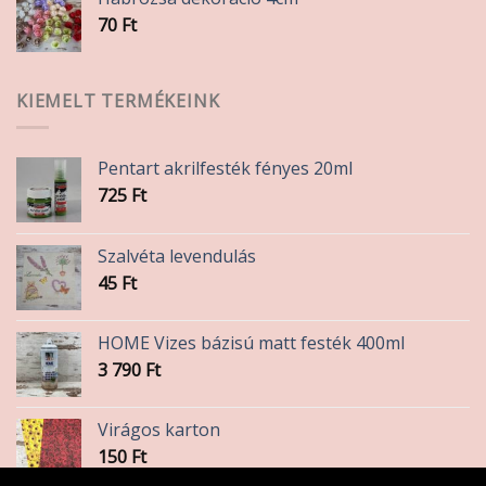
70
Ft
KIEMELT TERMÉKEINK
Pentart akrilfesték fényes 20ml
725
Ft
Szalvéta levendulás
45
Ft
HOME Vizes bázisú matt festék 400ml
3 790
Ft
Virágos karton
150
Ft