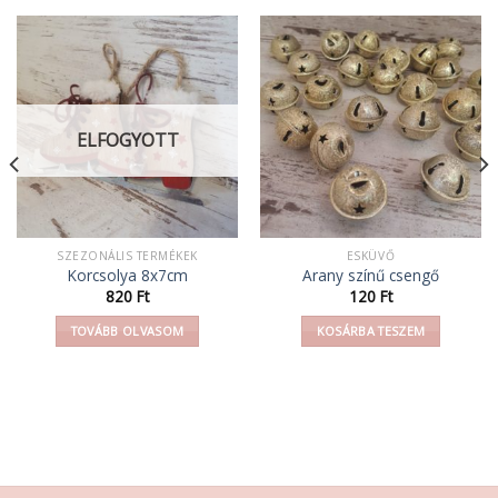
ELFOGYOTT
SZEZONÁLIS TERMÉKEK
ESKÜVŐ
Korcsolya 8x7cm
Arany színű csengő
820
Ft
120
Ft
TOVÁBB OLVASOM
KOSÁRBA TESZEM