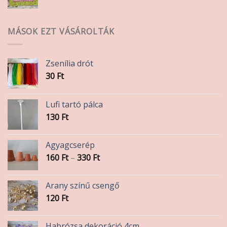
MÁSOK EZT VÁSÁROLTÁK
Zsenília drót
30
Ft
Lufi tartó pálca
130
Ft
Agyagcserép
Ártartomány:
160
Ft
–
330
Ft
160 Ft
-
Arany színű csengő
330 Ft
120
Ft
Habrózsa dekoráció 4cm