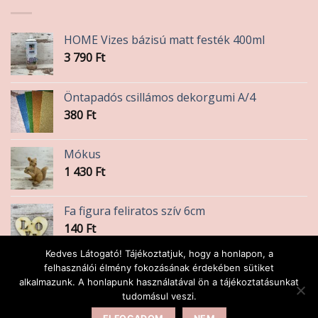
HOME Vizes bázisú matt festék 400ml
3 790
Ft
Öntapadós csillámos dekorgumi A/4
380
Ft
Mókus
1 430
Ft
Fa figura feliratos szív 6cm
140
Ft
Kedves Látogató! Tájékoztatjuk, hogy a honlapon, a
Ásvány karkötő / Prehnit
felhasználói élmény fokozásának érdekében sütiket
alkalmazunk. A honlapunk használatával ön a tájékoztatásunkat
1 200
Ft
tudomásul veszi.