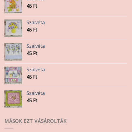
választhatók
45
Ft
ki
Szalvéta
45
Ft
Szalvéta
45
Ft
Szalvéta
45
Ft
Szalvéta
45
Ft
MÁSOK EZT VÁSÁROLTÁK