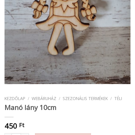
KEZDŐLAP
/
WEBÁRUHÁZ
/
SZEZONÁLIS TERMÉKEK
/
TÉLI
Manó lány 10cm
450
Ft