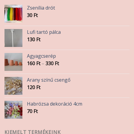
Zsenília drót
30
Ft
Lufi tartó pálca
130
Ft
Agyagcserép
Ártartomány:
160
Ft
–
330
Ft
160 Ft
-
Arany színű csengő
330 Ft
120
Ft
Habrózsa dekoráció 4cm
70
Ft
KIEMELT TERMÉKEINK