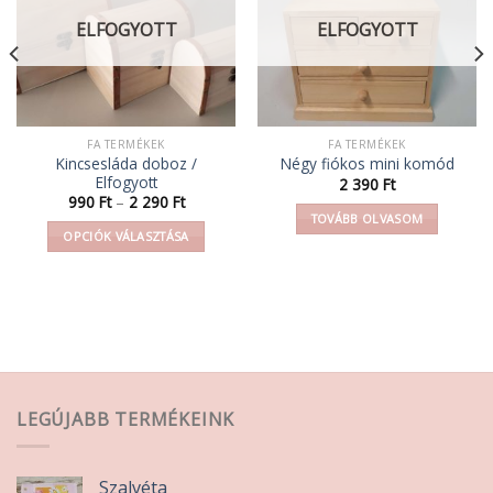
ELFOGYOTT
ELFOGYOTT
FA TERMÉKEK
FA TERMÉKEK
Kincsesláda doboz /
Négy fiókos mini komód
Elfogyott
2 390
Ft
Ártartomány:
990
Ft
–
2 290
Ft
990 Ft
TOVÁBB OLVASOM
-
OPCIÓK VÁLASZTÁSA
2
290 Ft
Ennek
a
terméknek
több
variációja
van.
A
LEGÚJABB TERMÉKEINK
változatok
a
termékoldalon
Szalvéta