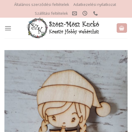
Skip
Általános szerződési feltételek
Adatkezelési nyilatkozat
to
Szállítási feltételek
content