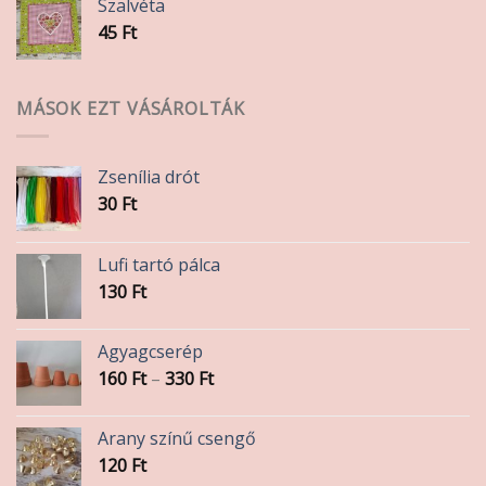
Szalvéta
45
Ft
MÁSOK EZT VÁSÁROLTÁK
Zsenília drót
30
Ft
Lufi tartó pálca
130
Ft
Agyagcserép
Ártartomány:
160
Ft
–
330
Ft
160 Ft
-
Arany színű csengő
330 Ft
120
Ft