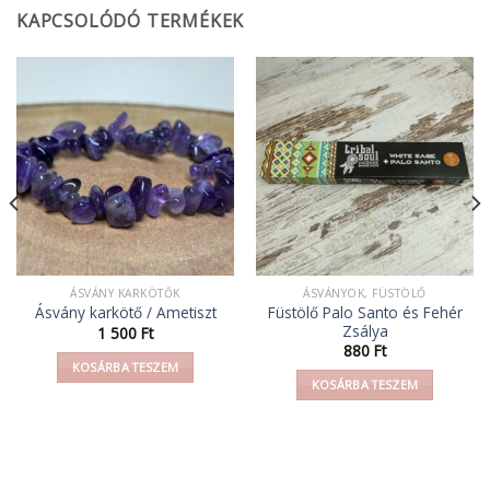
KAPCSOLÓDÓ TERMÉKEK
ÁSVÁNY KARKÖTŐK
ÁSVÁNYOK, FÜSTÖLŐ
Füstölő Palo Santo és Fehér
Ásvány karkötő / Ametiszt
Zsálya
1 500
Ft
880
Ft
KOSÁRBA TESZEM
KOSÁRBA TESZEM