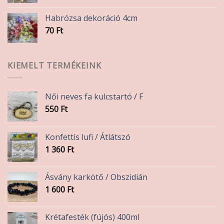
Habrózsa dekoráció 4cm
70
Ft
KIEMELT TERMÉKEINK
Női neves fa kulcstartó / F
550
Ft
Konfettis lufi / Átlátszó
1 360
Ft
Ásvány karkötő / Obszidián
1 600
Ft
Krétafesték (fújós) 400ml