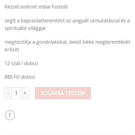
Kézzel sodrott indiai füstölő
segít a kapcsolatteremtést az angyali útmutatással és a
spirituális világgal
megtisztítja a gondolatokat, belső béke megteremtését
erősíti
12 szál / doboz
880 Ft/ doboz
Füstölő angyal mennyiség
KOSÁRBA TESZEM