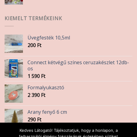
KIEMELT TERMÉKEINK
Üvegfesték 10,5ml
200
Ft
Connect kétvégű színes ceruzakészlet 12db-
os
1 590
Ft
Formalyukasztó
2 390
Ft
Arany fenyő 6 cm
290
Ft
Kedves Látogató! Tájékoztatjuk, hogy a honlapon, a
Ásvány karkötő / Kalcedon
felhasználói élmény fokozásának érdekében sütiket