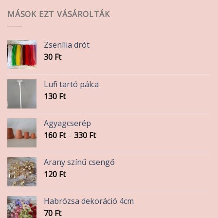
MÁSOK EZT VÁSÁROLTÁK
Zsenília drót
30
Ft
Lufi tartó pálca
130
Ft
Agyagcserép
Ártartomány:
160
Ft
–
330
Ft
160 Ft
-
Arany színű csengő
330 Ft
120
Ft
Habrózsa dekoráció 4cm
70
Ft