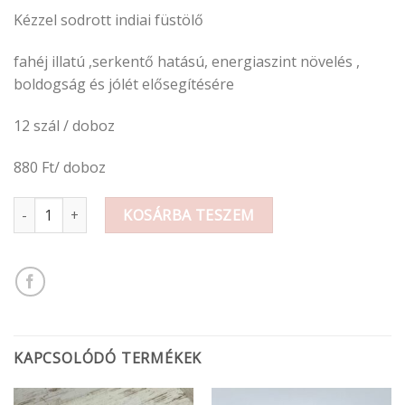
Kézzel sodrott indiai füstölő
fahéj illatú ,serkentő hatású, energiaszint növelés ,
boldogság és jólét elősegítésére
12 szál / doboz
880 Ft/ doboz
Füstölő fahéj mennyiség
KOSÁRBA TESZEM
KAPCSOLÓDÓ TERMÉKEK