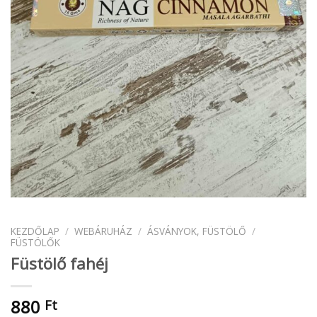
KEZDŐLAP
/
WEBÁRUHÁZ
/
ÁSVÁNYOK, FÜSTÖLŐ
/
FÜSTÖLŐK
Füstölő fahéj
880
Ft