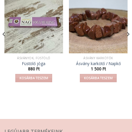
ÁSVÁNYOK, FÜSTÖLŐ
ÁSVÁNY KARKÖTŐK
Füstölő jóga
Ásvány karkötő / Napkő
880
Ft
1 500
Ft
KOSÁRBA TESZEM
KOSÁRBA TESZEM
LEGÚJABB TERMÉKEINK