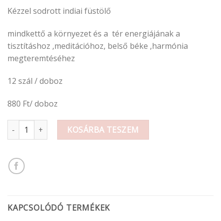
Kézzel sodrott indiai füstölő
mindkettő a környezet és a tér energiájának a
tisztításhoz ,meditációhoz, belső béke ,harmónia
megteremtéséhez
12 szál / doboz
880 Ft/ doboz
Füstölő Palo Santo és Fehér Zsálya mennyiség
KOSÁRBA TESZEM
KAPCSOLÓDÓ TERMÉKEK