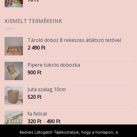
KIEMELT TERMÉKEINK
Tároló doboz 8 rekeszes átlátszó tetővel
2 490
Ft
Pipere tükrös dobozka
900
Ft
Juta szalag 10cm
520
Ft
fa felirat
Ártartomány:
320
Ft
–
490
Ft
320 Ft
Kedves Látogató! Tájékoztatjuk, hogy a honlapon, a
-