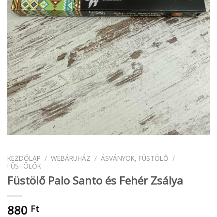
KEZDŐLAP
/
WEBÁRUHÁZ
/
ÁSVÁNYOK, FÜSTÖLŐ
/
FÜSTÖLŐK
Füstölő Palo Santo és Fehér Zsálya
880
Ft