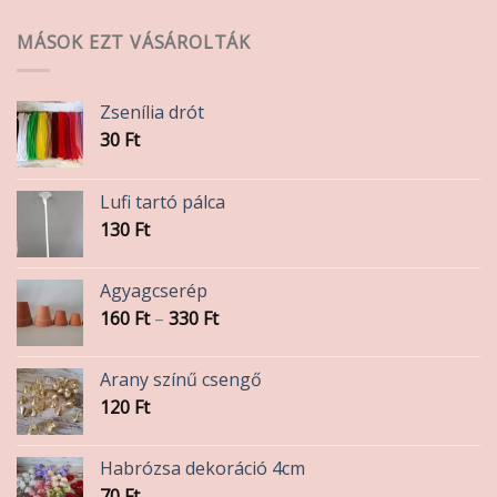
MÁSOK EZT VÁSÁROLTÁK
Zsenília drót
30
Ft
Lufi tartó pálca
130
Ft
Agyagcserép
Ártartomány:
160
Ft
–
330
Ft
160 Ft
-
Arany színű csengő
330 Ft
120
Ft
Habrózsa dekoráció 4cm
70
Ft