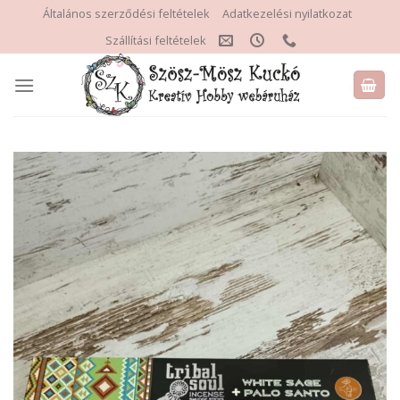
Skip
Általános szerződési feltételek
Adatkezelési nyilatkozat
to
Szállítási feltételek
content