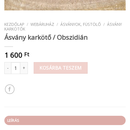
KEZDŐLAP
/
WEBÁRUHÁZ
/
ÁSVÁNYOK, FÜSTÖLŐ
/
ÁSVÁNY
KARKÖTŐK
Ásvány karkötő / Obszidián
1 600
Ft
Ásvány karkötő / Obszidián mennyiség
KOSÁRBA TESZEM
LEÍRÁS