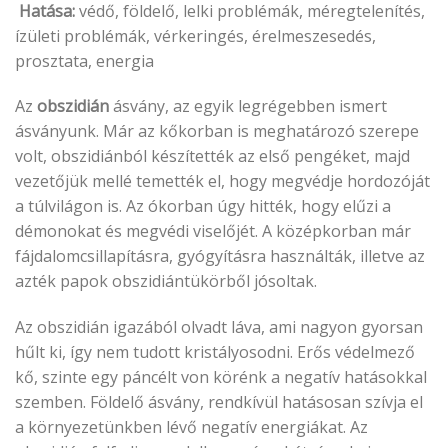
Hatása:
védő, földelő, lelki problémák, méregtelenítés,
ízületi problémák, vérkeringés, érelmeszesedés,
prosztata, energia
Az
obszidián
ásvány, az egyik legrégebben ismert
ásványunk. Már az kőkorban is meghatározó szerepe
volt, obszidiánból készítették az első pengéket, majd
vezetőjük mellé temették el, hogy megvédje hordozóját
a túlvilágon is. Az ókorban úgy hitték, hogy elűzi a
démonokat és megvédi viselőjét. A középkorban már
fájdalomcsillapításra, gyógyításra használták, illetve az
azték papok obszidiántükörből jósoltak.
Az obszidián igazából olvadt láva, ami nagyon gyorsan
hűlt ki, így nem tudott kristályosodni. Erős védelmező
kő, szinte egy páncélt von körénk a negatív hatásokkal
szemben. Földelő ásvány, rendkívül hatásosan szívja el
a környezetünkben lévő negatív energiákat. Az