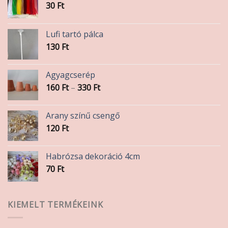
30
Ft
Lufi tartó pálca
130
Ft
Agyagcserép
Ártartomány:
160
Ft
–
330
Ft
160 Ft
-
Arany színű csengő
330 Ft
120
Ft
Habrózsa dekoráció 4cm
70
Ft
KIEMELT TERMÉKEINK