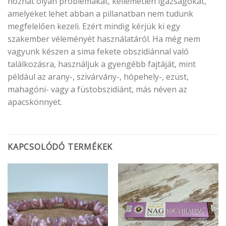
hozhat olyan problémákat, kellemetlen igazságokat,
amelyeket lehet abban a pillanatban nem tudunk
megfelelően kezeli. Ezért mindig kérjük ki egy
szakember véleményét használatáról. Ha még nem
vagyunk készen a sima fekete obszidiánnal való
találkozásra, használjuk a gyengébb fajtáját, mint
például az arany-, szivárvány-, hópehely-, ezüst,
mahagóni- vagy a füstobszidiánt, más néven az
apacskönnyet.
KAPCSOLÓDÓ TERMÉKEK