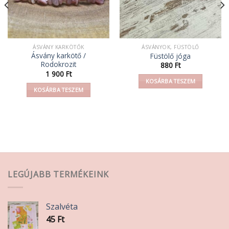
ÁSVÁNY KARKÖTŐK
ÁSVÁNYOK, FÜSTÖLŐ
Ásvány karkötő /
Füstölő jóga
Rodokrozit
880
Ft
1 900
Ft
KOSÁRBA TESZEM
KOSÁRBA TESZEM
LEGÚJABB TERMÉKEINK
Szalvéta
45
Ft