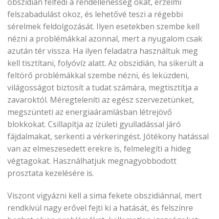
obszidián felfedi a rendellenesség okát, érzelmi
felszabadulást okoz, és lehetővé teszi a régebbi
sérelmek feldolgozását. Ilyen esetekben szembe kell
nézni a problémákkal azonnal, mert a nyugalom csak
azután tér vissza. Ha ilyen feladatra használtuk meg
kell tisztítani, folyóvíz alatt. Az obszidián, ha sikerült a
feltörő problémákkal szembe nézni, és leküzdeni,
világosságot biztosít a tudat számára, megtisztítja a
zavaroktól. Méregteleníti az egész szervezetünket,
megszünteti az energiaáramlásban létrejövő
blokkokat. Csillapítja az ízületi gyulladással járó
fájdalmakat, serkenti a vérkeringést. Jótékony hatással
van az elmeszesedett erekre is, felmelegíti a hideg
végtagokat. Használhatjuk megnagyobbodott
prosztata kezelésére is.
Viszont vigyázni kell a sima fekete obszidiánnal, mert
rendkívül nagy erővel fejti ki a hatását, és felszínre