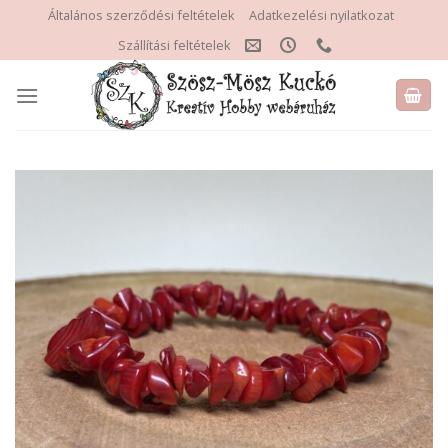
Skip
Általános szerződési feltételek
Adatkezelési nyilatkozat
to
Szállítási feltételek
content