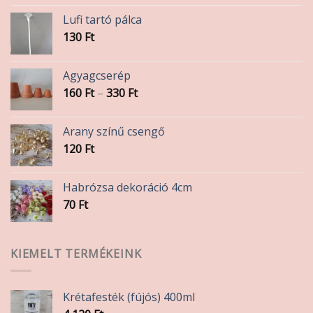
Lufi tartó pálca
130
Ft
Agyagcserép
Ártartomány:
160
Ft
–
330
Ft
160 Ft
-
Arany színű csengő
330 Ft
120
Ft
Habrózsa dekoráció 4cm
70
Ft
KIEMELT TERMÉKEINK
Krétafesték (fújós) 400ml