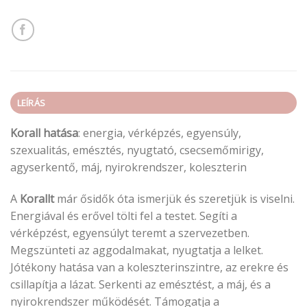
LEÍRÁS
Korall hatása
: energia, vérképzés, egyensúly,
szexualitás, emésztés, nyugtató, csecsemőmirigy,
agyserkentő, máj, nyirokrendszer, koleszterin
A
Korallt
már ősidők óta ismerjük és szeretjük is viselni.
Energiával és erővel tölti fel a testet. Segíti a
vérképzést, egyensúlyt teremt a szervezetben.
Megszünteti az aggodalmakat, nyugtatja a lelket.
Jótékony hatása van a koleszterinszintre, az erekre és
csillapítja a lázat. Serkenti az emésztést, a máj, és a
nyirokrendszer működését. Támogatja a