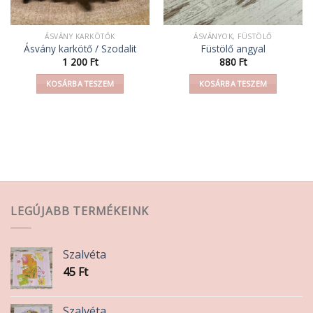
ÁSVÁNY KARKÖTŐK
ÁSVÁNYOK, FÜSTÖLŐ
Ásvány karkötő / Szodalit
Füstölő angyal
1 200
Ft
880
Ft
KOSÁRBA TESZEM
KOSÁRBA TESZEM
LEGÚJABB TERMÉKEINK
Szalvéta
45
Ft
Szalvéta