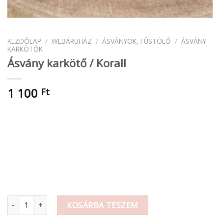
KEZDŐLAP
/
WEBÁRUHÁZ
/
ÁSVÁNYOK, FÜSTÖLŐ
/
ÁSVÁNY
KARKÖTŐK
Ásvány karkötő / Korall
1 100
Ft
Ásvány karkötő / Korall mennyiség
KOSÁRBA TESZEM