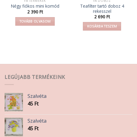
FA TERMÉKEK
FA DOBOZ
Teafilter tartó doboz 4
Négy fiókos mini komód
rekesszel
2 390
Ft
2 690
Ft
TOVÁBB OLVASOM
KOSÁRBA TESZEM
LEGÚJABB TERMÉKEINK
Szalvéta
45
Ft
Szalvéta
45
Ft