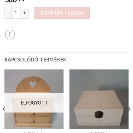
Boldog Karácsonyt Fa felirat fehér 15cm 380.- mennyiség
KOSÁRBA TESZEM
KAPCSOLÓDÓ TERMÉKEK
ELFOGYOTT