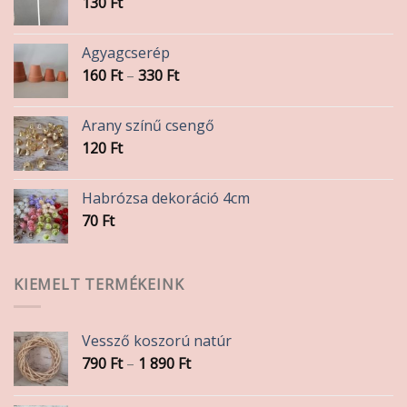
130
Ft
Agyagcserép
Ártartomány:
160
Ft
–
330
Ft
160 Ft
-
Arany színű csengő
330 Ft
120
Ft
Habrózsa dekoráció 4cm
70
Ft
KIEMELT TERMÉKEINK
Vessző koszorú natúr
Ártartomány:
790
Ft
–
1 890
Ft
790 Ft
-