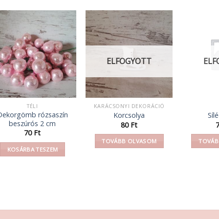
ELFOGYOTT
ELF
TÉLI
KARÁCSONYI DEKORÁCIÓ
Dekorgömb rózsaszín
Korcsolya
Síl
beszúrós 2 cm
80
Ft
70
Ft
TOVÁBB OLVASOM
TOVÁB
KOSÁRBA TESZEM