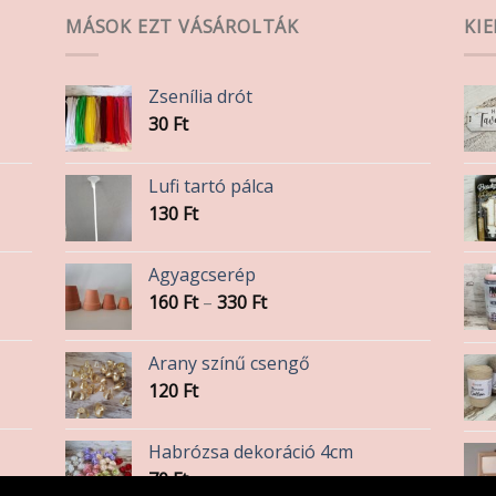
MÁSOK EZT VÁSÁROLTÁK
KI
Zsenília drót
30
Ft
Lufi tartó pálca
130
Ft
Agyagcserép
Ártartomány:
160
Ft
–
330
Ft
160 Ft
-
Arany színű csengő
330 Ft
120
Ft
Habrózsa dekoráció 4cm
70
Ft