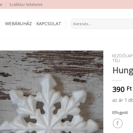
at
Szállítási feltételek
Keresés
WEBÁRUHÁZ
KAPCSOLAT
a
következőre:
KEZDŐLAP
TÉLI
Hung
390
Ft
az ár 1 d
Elfogyott