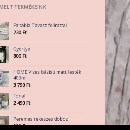
EMELT TERMÉKEINK
Fa tábla Tavasz felirattal
230
Ft
Gyertya
800
Ft
HOME Vizes bázisú matt festék
400ml
3 790
Ft
Fonal
2 490
Ft
Peremes rekeszes doboz
990
Ft