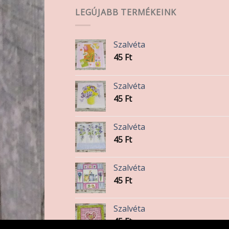
A
LEGÚJABB TERMÉKEINK
változatok
a
termékoldalon
Szalvéta
választhatók
45
Ft
ki
Szalvéta
45
Ft
Szalvéta
45
Ft
Szalvéta
45
Ft
Szalvéta
45
Ft