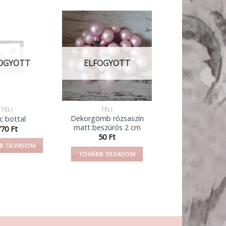
OGYOTT
ELFOGYOTT
TÉLI
TÉLI
Dekorgömb rózsaszín
éc bottal
matt beszúrós 2 cm
770
Ft
50
Ft
B OLVASOM
TOVÁBB OLVASOM