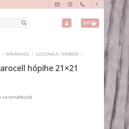
0
FT
/
WEBÁRUHÁZ
/
SZEZONÁLIS TERMÉKEK
/
arocell hópihe 21×21
b-ra vonatkozik