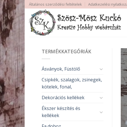
Skip
Általános szerződési feltételek
Adatkezelési nyilatkoz
to
content
TERMÉKKATEGÓRIÁK
Ásványok, Füstölő
Csipkék, szalagok, zsinegek,
kötelek, fonal,
Dekorációs kellékek
Ékszer készítés és
kellékek
Fa doboz