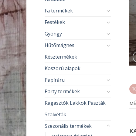
Fa termékek
Festékek
Gyöngy
Hűtőmágnes
Késztermékek
Koszorú alapok
Papíráru
T
Party termékek
Ragasztók Lakkok Paszták
MÉ
Szalvéták
Szezonális termékek
K