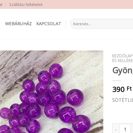
at
Szállítási feltételek
Keresés
WEBÁRUHÁZ
KAPCSOLAT
a
következőre:
KEZDŐLAP
ÉS KELLÉKE
Gyöng
390
Ft
SÖTÉTLI
Gyöngy 8m