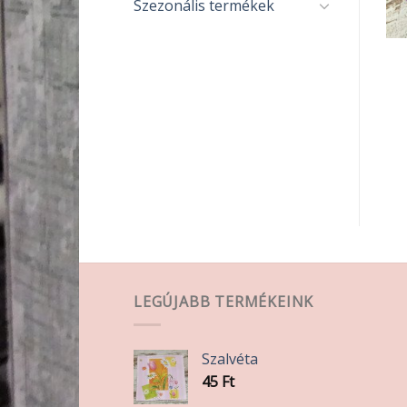
Szezonális termékek
GYÖNGY
GYÖNGY
Gyöngy 8mm
Gyöngy 6mm
Repesztett sötét
Repesztett Rózsaszín
rózsaszín
390
Ft
390
Ft
KOSÁRBA TESZEM
KOSÁRBA TESZEM
LEGÚJABB TERMÉKEINK
Szalvéta
45
Ft