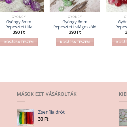
GYÖNGY
GYÖNGY
G
Gyöngy 8mm
Gyöngy 6mm
Gyö
Repesztett lila
Repesztett világoszöld
Repes
390
Ft
390
Ft
KOSÁRBA TESZEM
KOSÁRBA TESZEM
KOSÁR
MÁSOK EZT VÁSÁROLTÁK
KI
Zsenília drót
30
Ft