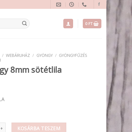
0
FT
/
WEBÁRUHÁZ
/
GYÖNGY
/
GYÖNGYFŰZÉS
I
y 8mm sötétlila
LA
m sötétlila mennyiség
KOSÁRBA TESZEM