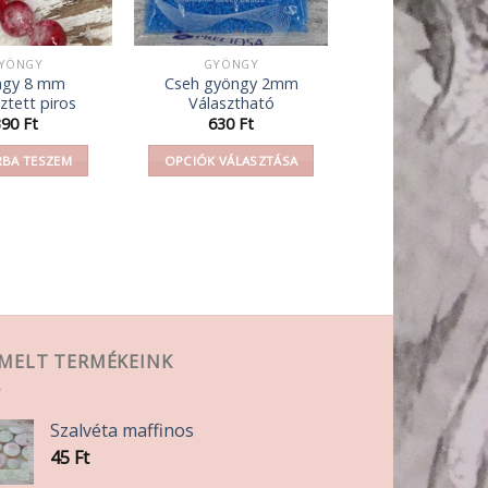
YÖNGY
GYÖNGY
ngy 8 mm
Cseh gyöngy 2mm
ztett piros
Választható
390
Ft
630
Ft
BA TESZEM
OPCIÓK VÁLASZTÁSA
Ennek
a
terméknek
több
variációja
van.
A
EMELT TERMÉKEINK
változatok
a
termékoldalon
Szalvéta maffinos
választhatók
45
Ft
ki