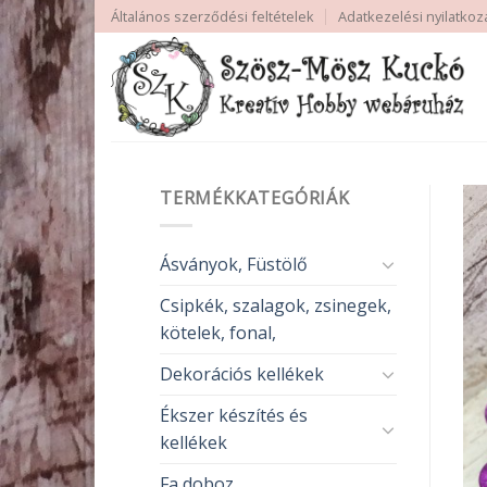
Skip
Általános szerződési feltételek
Adatkezelési nyilatkoz
to
content
TERMÉKKATEGÓRIÁK
Ásványok, Füstölő
Csipkék, szalagok, zsinegek,
kötelek, fonal,
Dekorációs kellékek
Ékszer készítés és
kellékek
Fa doboz