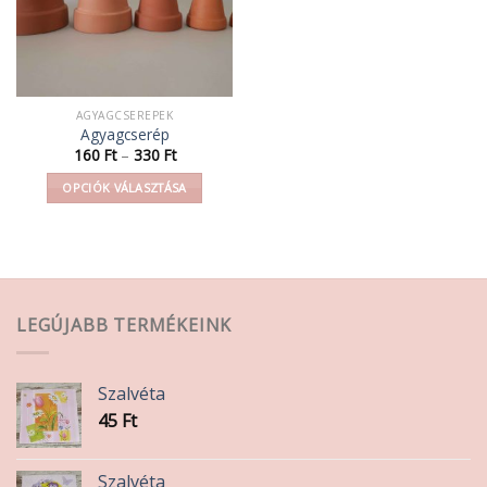
AGYAGCSEREPEK
Agyagcserép
Ártartomány:
160
Ft
–
330
Ft
160 Ft
-
OPCIÓK VÁLASZTÁSA
330 Ft
Ennek
a
terméknek
több
variációja
LEGÚJABB TERMÉKEINK
van.
A
változatok
Szalvéta
a
45
Ft
termékoldalon
választhatók
ki
Szalvéta