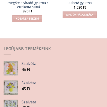
levegőre száradó gyurma /
Süthető gyurma
Terrakotta színű
1 520
Ft
970
Ft
OPCIÓK VÁLASZTÁSA
KOSÁRBA TESZEM
Ennek
a
terméknek
több
variációja
van.
LEGÚJABB TERMÉKEINK
A
változatok
a
Szalvéta
termékoldalon
45
Ft
választhatók
ki
Szalvéta
45
Ft
Szalvéta