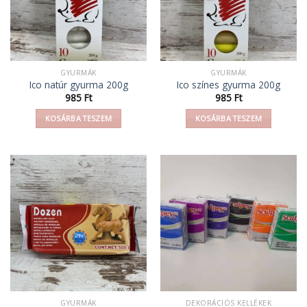
GYURMÁK
GYURMÁK
Ico natúr gyurma 200g
Ico színes gyurma 200g
985
Ft
985
Ft
KOSÁRBA TESZEM
KOSÁRBA TESZEM
GYURMÁK
DEKORÁCIÓS KELLÉKEK