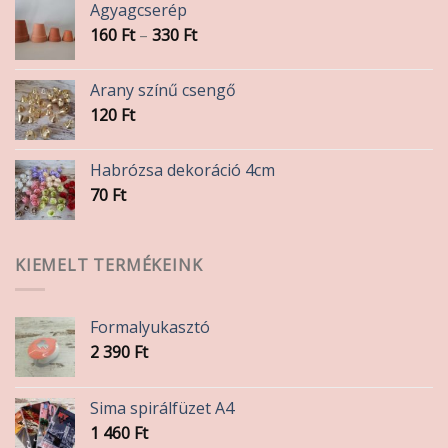
Agyagcserép
Ártartomány:
160
Ft
–
330
Ft
160 Ft
-
Arany színű csengő
330 Ft
120
Ft
Habrózsa dekoráció 4cm
70
Ft
KIEMELT TERMÉKEINK
Formalyukasztó
2 390
Ft
Sima spirálfüzet A4
1 460
Ft