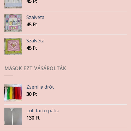
45
Ft
Szalvéta
45
Ft
Szalvéta
45
Ft
MÁSOK EZT VÁSÁROLTÁK
Zsenília drót
30
Ft
Lufi tartó pálca
130
Ft