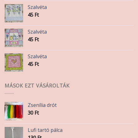
Szalvéta
45
Ft
Szalvéta
45
Ft
Szalvéta
45
Ft
MÁSOK EZT VÁSÁROLTÁK
Zsenília drót
30
Ft
Lufi tartó pálca
130
Ft