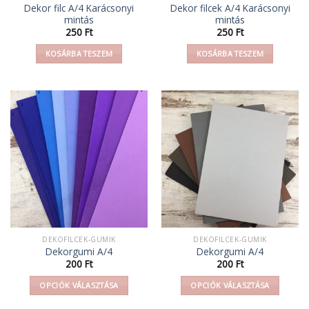
Dekor filc A/4 Karácsonyi
Dekor filcek A/4 Karácsonyi
mintás
mintás
250
Ft
250
Ft
KOSÁRBA TESZEM
KOSÁRBA TESZEM
DEKOFILCEK-GUMIK
DEKOFILCEK-GUMIK
Dekorgumi A/4
Dekorgumi A/4
200
Ft
200
Ft
OPCIÓK VÁLASZTÁSA
OPCIÓK VÁLASZTÁSA
Ennek
Ennek