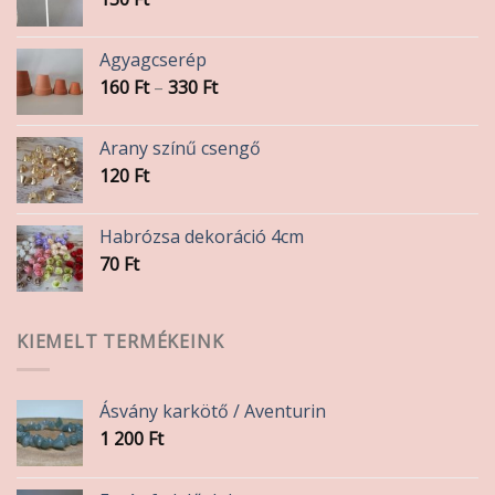
Agyagcserép
Ártartomány:
160
Ft
–
330
Ft
160 Ft
-
Arany színű csengő
330 Ft
120
Ft
Habrózsa dekoráció 4cm
70
Ft
KIEMELT TERMÉKEINK
Ásvány karkötő / Aventurin
1 200
Ft