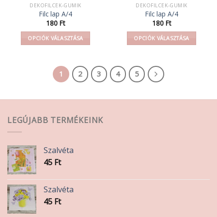
DEKOFILCEK-GUMIK
DEKOFILCEK-GUMIK
Filc lap A/4
Filc lap A/4
180
Ft
180
Ft
OPCIÓK VÁLASZTÁSA
OPCIÓK VÁLASZTÁSA
Ennek
Ennek
a
a
terméknek
terméknek
1
2
3
4
5
több
több
variációja
variációja
van.
van.
A
A
LEGÚJABB TERMÉKEINK
változatok
változatok
a
a
termékoldalon
termékoldalon
Szalvéta
választhatók
választhatók
ki
ki
45
Ft
Szalvéta
45
Ft