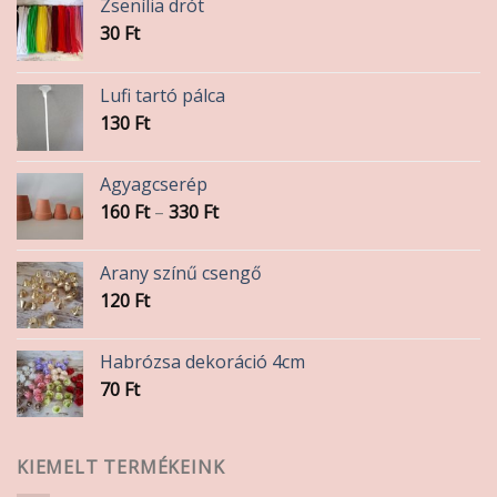
Zsenília drót
30
Ft
Lufi tartó pálca
130
Ft
Agyagcserép
Ártartomány:
160
Ft
–
330
Ft
160 Ft
-
Arany színű csengő
330 Ft
120
Ft
Habrózsa dekoráció 4cm
70
Ft
KIEMELT TERMÉKEINK