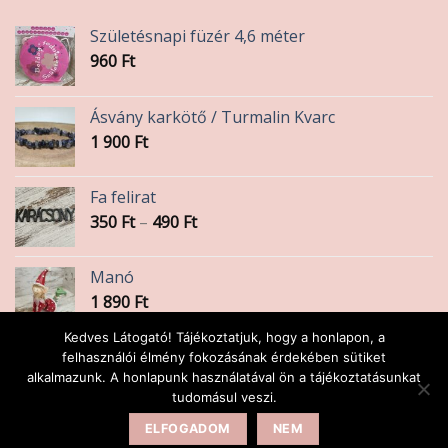
Születésnapi füzér 4,6 méter
960
Ft
Ásvány karkötő / Turmalin Kvarc
1 900
Ft
Fa felirat
Ártartomány:
350
Ft
–
490
Ft
350 Ft
-
Manó
490 Ft
1 890
Ft
Kedves Látogató! Tájékoztatjuk, hogy a honlapon, a
Szánkó fehér 10x4,5cm
felhasználói élmény fokozásának érdekében sütiket
alkalmazunk. A honlapunk használatával ön a tájékoztatásunkat
590
Ft
tudomásul veszi.
ELFOGADOM
NEM