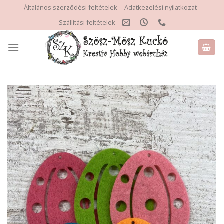
Skip
Általános szerződési feltételek
Adatkezelési nyilatkozat
to
Szállítási feltételek
content