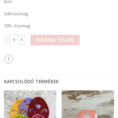
6cm
5db/csomag
290.-/csomag
Filcfigura tojás mennyiség
KOSÁRBA TESZEM
KAPCSOLÓDÓ TERMÉKEK