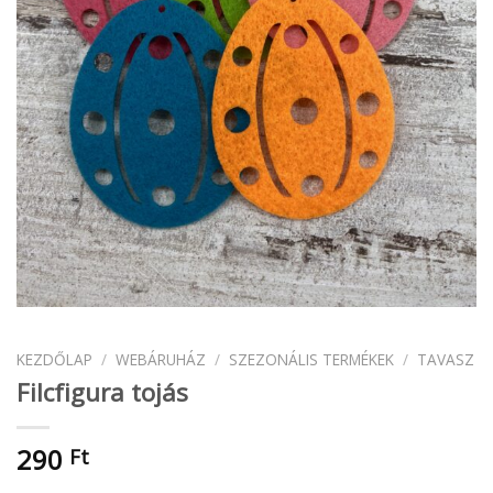
KEZDŐLAP
/
WEBÁRUHÁZ
/
SZEZONÁLIS TERMÉKEK
/
TAVASZ
Filcfigura tojás
290
Ft