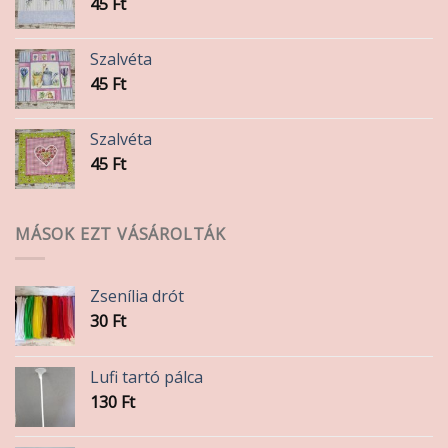
45
Ft
Szalvéta
45
Ft
Szalvéta
45
Ft
MÁSOK EZT VÁSÁROLTÁK
Zsenília drót
30
Ft
Lufi tartó pálca
130
Ft