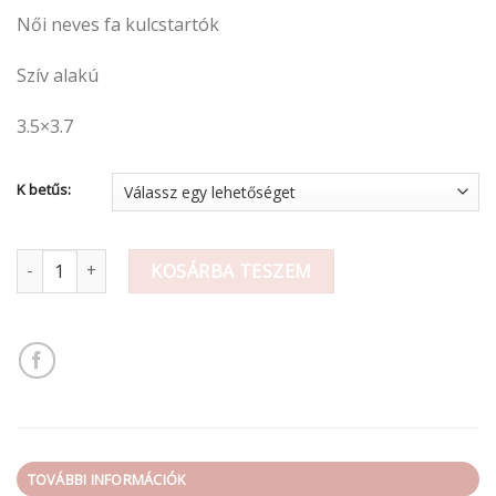
Női neves fa kulcstartók
Szív alakú
3.5×3.7
K betűs:
Női neves fa kulcstartó / K mennyiség
KOSÁRBA TESZEM
TOVÁBBI INFORMÁCIÓK