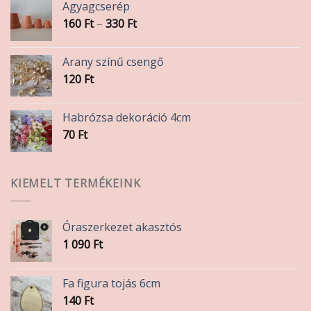
Agyagcserép
Ártartomány:
160
Ft
–
330
Ft
160 Ft
-
Arany színű csengő
330 Ft
120
Ft
Habrózsa dekoráció 4cm
70
Ft
KIEMELT TERMÉKEINK
Óraszerkezet akasztós
1 090
Ft
Fa figura tojás 6cm
140
Ft