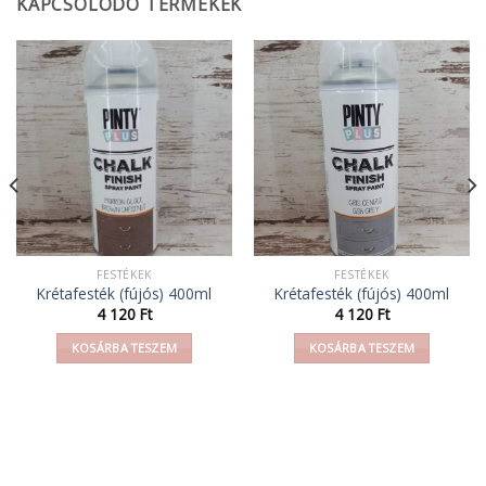
KAPCSOLÓDÓ TERMÉKEK
FESTÉKEK
FESTÉKEK
Krétafesték (fújós) 400ml
Krétafesték (fújós) 400ml
4 120
Ft
4 120
Ft
KOSÁRBA TESZEM
KOSÁRBA TESZEM