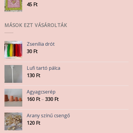
45
Ft
MÁSOK EZT VÁSÁROLTÁK
Zsenília drót
30
Ft
Lufi tartó pálca
130
Ft
Agyagcserép
Ártartomány:
160
Ft
–
330
Ft
160 Ft
-
Arany színű csengő
330 Ft
120
Ft