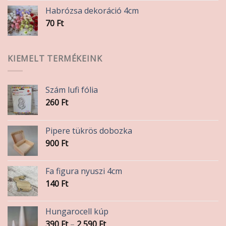
Habrózsa dekoráció 4cm
70
Ft
KIEMELT TERMÉKEINK
Szám lufi fólia
260
Ft
Pipere tükrös dobozka
900
Ft
Fa figura nyuszi 4cm
140
Ft
Hungarocell kúp
Ártartomány:
390
Ft
–
2 590
Ft