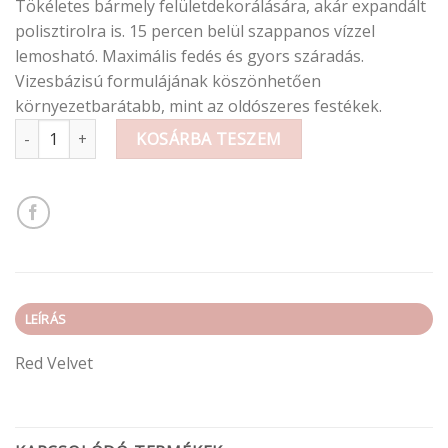
Tökéletes bármely felületdekorálására, akár expandált
polisztirolra is. 15 percen belül szappanos vízzel
lemosható. Maximális fedés és gyors száradás.
Vizesbázisú formulájának köszönhetően
környezetbarátabb, mint az oldószeres festékek.
Krétafesték (fújós) 400ml mennyiség
KOSÁRBA TESZEM
LEÍRÁS
Red Velvet