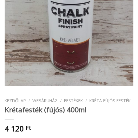
KEZDŐLAP
/
WEBÁRUHÁZ
/
FESTÉKEK
/
KRÉTA FÚJÓS FESTÉK
Krétafesték (fújós) 400ml
4 120
Ft