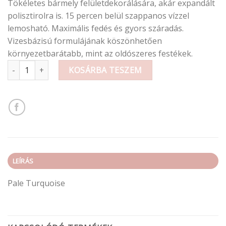
Tökéletes bármely felületdekorálására, akár expandált
polisztirolra is. 15 percen belül szappanos vízzel
lemosható. Maximális fedés és gyors száradás.
Vizesbázisú formulájának köszönhetően
környezetbarátabb, mint az oldószeres festékek.
Krétafesték (fújós) 400ml mennyiség
KOSÁRBA TESZEM
LEÍRÁS
Pale Turquoise