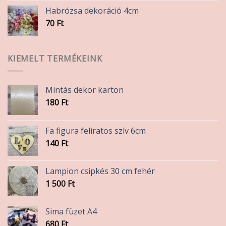
Habrózsa dekoráció 4cm
70
Ft
KIEMELT TERMÉKEINK
Mintás dekor karton
180
Ft
Fa figura feliratos szív 6cm
140
Ft
Lampion csipkés 30 cm fehér
1 500
Ft
Sima füzet A4
680
Ft