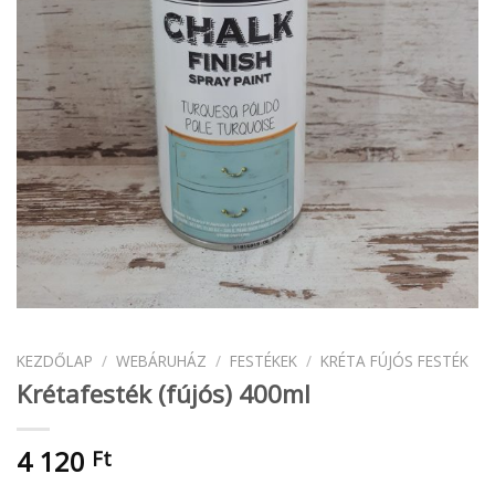
KEZDŐLAP
/
WEBÁRUHÁZ
/
FESTÉKEK
/
KRÉTA FÚJÓS FESTÉK
Krétafesték (fújós) 400ml
4 120
Ft