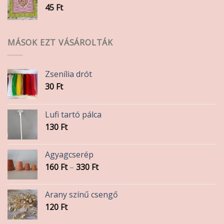
45
Ft
MÁSOK EZT VÁSÁROLTÁK
Zsenília drót
30
Ft
Lufi tartó pálca
130
Ft
Agyagcserép
Ártartomány:
160
Ft
–
330
Ft
160 Ft
-
Arany színű csengő
330 Ft
120
Ft