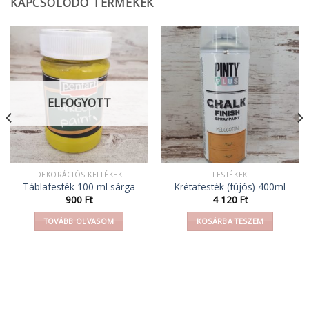
KAPCSOLÓDÓ TERMÉKEK
ELFOGYOTT
DEKORÁCIÓS KELLÉKEK
FESTÉKEK
Táblafesték 100 ml sárga
Krétafesték (fújós) 400ml
900
Ft
4 120
Ft
TOVÁBB OLVASOM
KOSÁRBA TESZEM