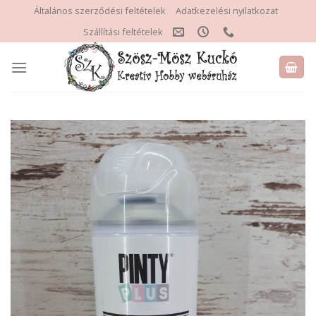
Skip
Általános szerződési feltételek
Adatkezelési nyilatkozat
to
Szállítási feltételek
content