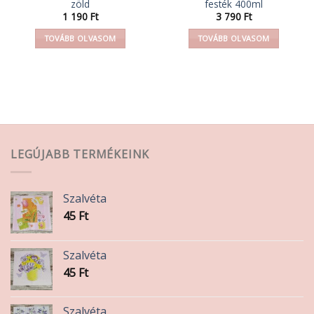
zöld
festék 400ml
1 190
Ft
3 790
Ft
TOVÁBB OLVASOM
TOVÁBB OLVASOM
LEGÚJABB TERMÉKEINK
Szalvéta
45
Ft
Szalvéta
45
Ft
Szalvéta