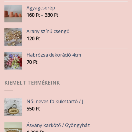
Agyagcserép
Ártartomány:
160
Ft
–
330
Ft
160 Ft
-
Arany színű csengő
330 Ft
120
Ft
Habrózsa dekoráció 4cm
70
Ft
KIEMELT TERMÉKEINK
Női neves fa kulcstartó / J
550
Ft
Ásvány karkötő / Gyöngyház