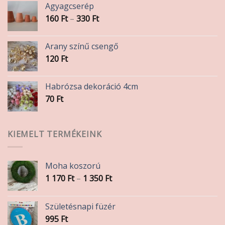
Agyagcserép
Ártartomány:
160
Ft
–
330
Ft
160 Ft
-
Arany színű csengő
330 Ft
120
Ft
Habrózsa dekoráció 4cm
70
Ft
KIEMELT TERMÉKEINK
Moha koszorú
Ártartomány:
1 170
Ft
–
1 350
Ft
1
170 Ft
Születésnapi füzér
-
995
Ft
1