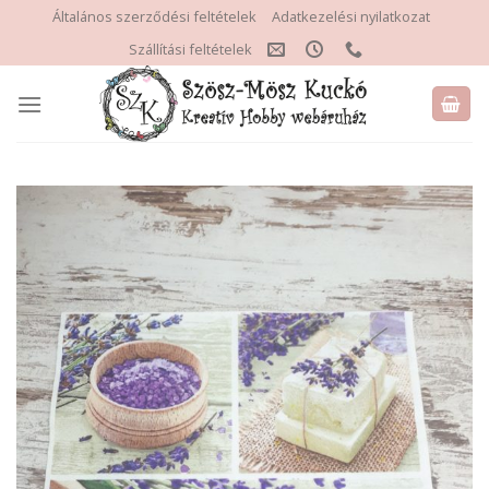
Skip
Általános szerződési feltételek
Adatkezelési nyilatkozat
to
Szállítási feltételek
content