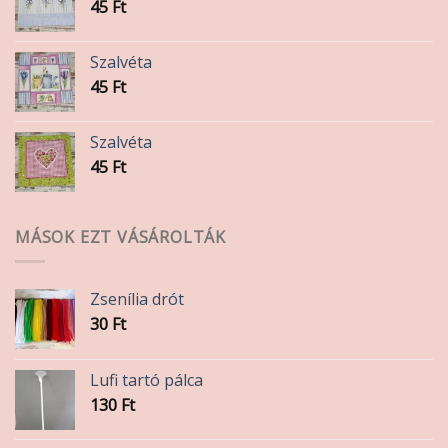
45
Ft
Szalvéta
45
Ft
Szalvéta
45
Ft
MÁSOK EZT VÁSÁROLTÁK
Zsenília drót
30
Ft
Lufi tartó pálca
130
Ft