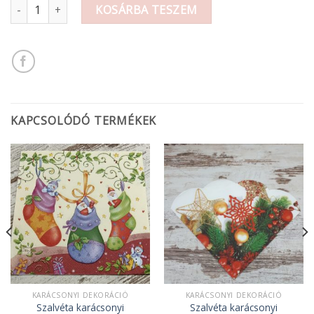
Szalvéta levendulás mennyiség
KOSÁRBA TESZEM
KAPCSOLÓDÓ TERMÉKEK
KARÁCSONYI DEKORÁCIÓ
KARÁCSONYI DEKORÁCIÓ
Szalvéta karácsonyi
Szalvéta karácsonyi