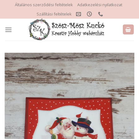
Skip
Általános szerződési feltételek
Adatkezelési nyilatkozat
to
Szállítási feltételek
content