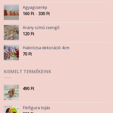
Agyagcserép
Ártartomány:
160
Ft
–
330
Ft
160 Ft
-
Arany színű csengő
330 Ft
120
Ft
Habrózsa dekoráció 4cm
70
Ft
KIEMELT TERMÉKEINK
490
Ft
Filcfigura tojás