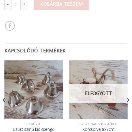
Szalvéta karácsonyi mennyiség
KOSÁRBA TESZEM
KAPCSOLÓDÓ TERMÉKEK
ELFOGYOTT
ESKÜVŐ
SZEZONÁLIS TERMÉKEK
Ezüst színű kis csengő
Korcsolya 8x7cm