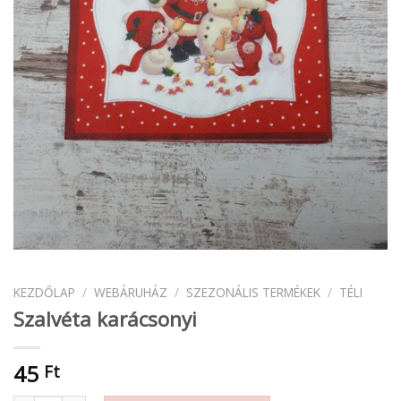
KEZDŐLAP
/
WEBÁRUHÁZ
/
SZEZONÁLIS TERMÉKEK
/
TÉLI
Szalvéta karácsonyi
45
Ft