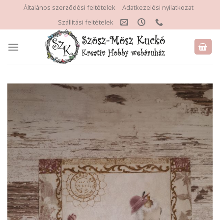
Skip
Általános szerződési feltételek
Adatkezelési nyilatkozat
to
Szállítási feltételek
content