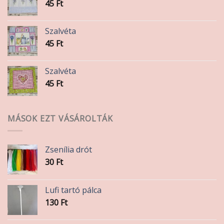
45
Ft
Szalvéta
45
Ft
Szalvéta
45
Ft
MÁSOK EZT VÁSÁROLTÁK
Zsenília drót
30
Ft
Lufi tartó pálca
130
Ft