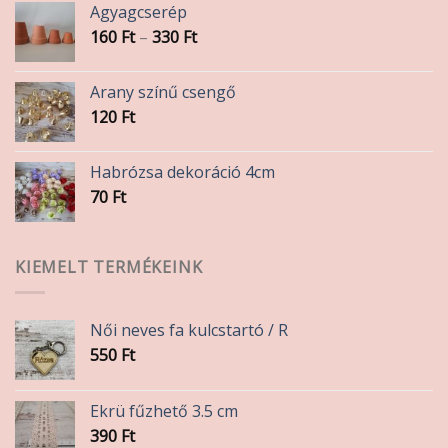
Agyagcserép
Ártartomány:
160
Ft
–
330
Ft
160 Ft
-
Arany színű csengő
330 Ft
120
Ft
Habrózsa dekoráció 4cm
70
Ft
KIEMELT TERMÉKEINK
Női neves fa kulcstartó / R
550
Ft
Ekrü fűzhető 3.5 cm
390
Ft