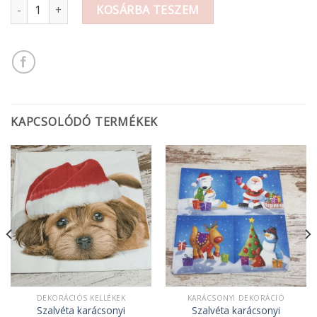
Szalvéta mennyiség
KOSÁRBA TESZEM
KAPCSOLÓDÓ TERMÉKEK
DEKORÁCIÓS KELLÉKEK
KARÁCSONYI DEKORÁCIÓ
Szalvéta karácsonyi
Szalvéta karácsonyi