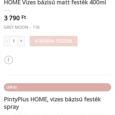
HOME Vizes bázisú matt festék 400ml
3 790
Ft
GREY MOON – 116
HOME Vizes bázisú matt festék 400ml mennyiség
KOSÁRBA TESZEM
LEÍRÁS
PintyPlus HOME, vizes bázisú festék
spray