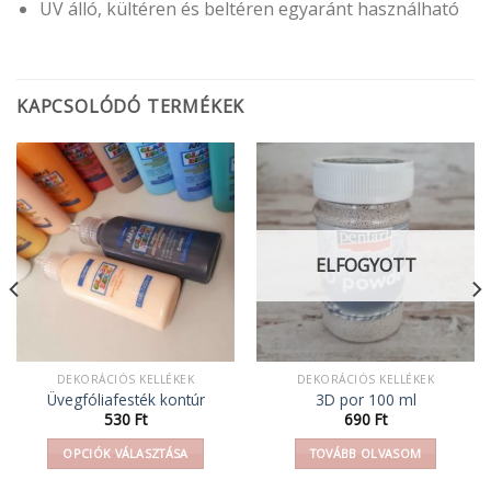
UV álló, kültéren és beltéren egyaránt használható
KAPCSOLÓDÓ TERMÉKEK
ELFOGYOTT
DEKORÁCIÓS KELLÉKEK
DEKORÁCIÓS KELLÉKEK
Üvegfóliafesték kontúr
3D por 100 ml
530
Ft
690
Ft
OPCIÓK VÁLASZTÁSA
TOVÁBB OLVASOM
Ennek