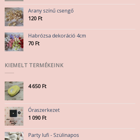
-
Arany színű csengő
330 Ft
120
Ft
Habrózsa dekoráció 4cm
70
Ft
KIEMELT TERMÉKEINK
4 650
Ft
Óraszerkezet
1 090
Ft
Party lufi - Szülinapos