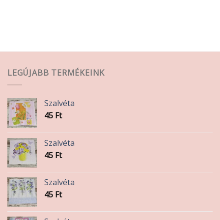
a
terméknek
több
variációja
van.
A
változatok
LEGÚJABB TERMÉKEINK
a
termékoldalon
választhatók
Szalvéta
ki
45
Ft
Szalvéta
45
Ft
Szalvéta
45
Ft