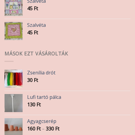
Szalvéta
45
Ft
Szalvéta
45
Ft
MÁSOK EZT VÁSÁROLTÁK
Zsenília drót
30
Ft
Lufi tartó pálca
130
Ft
Agyagcserép
Ártartomány:
160
Ft
–
330
Ft
160 Ft